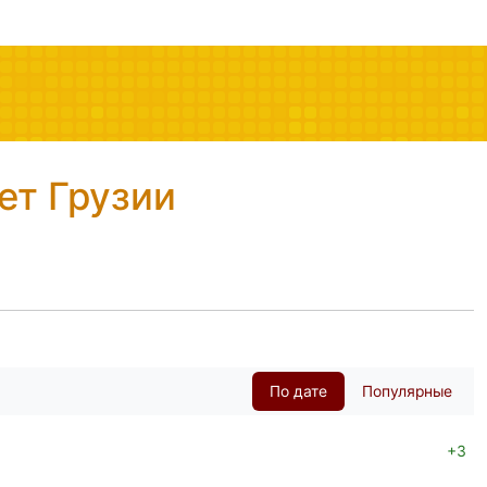
ет Грузии
По дате
Популярные
+3