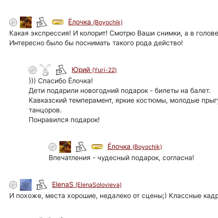
Ёлочка
(Boyochik)
Какая экспрессия! И колорит! Смотрю Ваши снимки, а в голов
Интересно было бы поснимать такого рода действо!
Юрий
(Yuri-22)
автор
))) Спасибо Ёлочка!
Дети подарили новогодний подарок - билеты на балет.
Кавказский темперамент, яркие костюмы, молодые прыг
танцоров.
Понравился подарок!
Ёлочка
(Boyochik)
Впечатления - чудесный подарок, согласна!
ElenaS
(ElenaSolovieva)
И похоже, места хорошие, недалеко от сцены;) Классные кадры