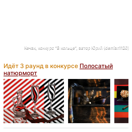
Кечак, конкурс "В кольце", автор Юрий (demian1120)
Идёт 3 раунд в конкурсе
Полосатый
натюрморт