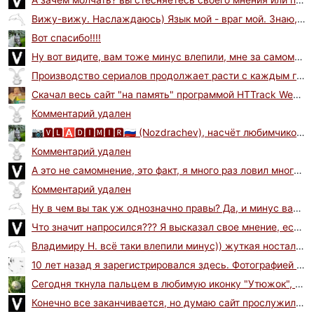
Вижу-вижу. Наслаждаюсь) Язык мой - враг мой. Знаю, но промолчать не всегда получается
Вот спасибо!!!!
Ну вот видите, вам тоже минус влепили, мне за самомнение, а вам за что? я думаю за высокомерие и переход...
Производство сериалов продолжает расти с каждым годом, что усложняет отслеживание новинок и трендов на...
Скачал весь сайт "на память" программой HTTrack Website Copier. Получилось около 30 ГБ. Выложил...
Комментарий удален
📷🆅🅻🅰🅳🅸🅼🅸🆁🇷🇺 (Nozdrachev), насчёт любимчиков я проверила - зарегилась под другим ником и поучаствовала....
Комментарий удален
А это не самомнение, это факт, я много раз ловил многих тут на вранье, и вас в том числе, приводил...
Комментарий удален
Ну в чем вы так уж однозначно правы? Да, и минус вам поставили наверняка не из-за высказанного мнения....
Что значит напросился??? Я высказал свое мнение, если оно не совпадает с вашим, вы можете поставить...
Владимиру Н. всё таки влепили минус)) жуткая ностальгия по сайтовской атмосфере Не не потому что минус...
10 лет назад я зарегистрировался здесь. Фотографией занимаюсь давно, но как-то все было не серьезно с...
Сегодня ткнула пальцем в любимую иконку "Утюжок", и, представляете, открылся мой любимый фотосайт!...
Конечно все заканчивается, но думаю сайт прослужил бы гораздо дольше, если бы своевремнно вносились...