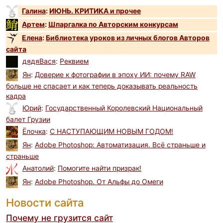
Галина
:
ИЮНЬ. КРИТИКА и прочее
Артем
:
Шпаргалка по Авторским конкурсам
Елена
:
Библиотека уроков из личных блогов Авторов
сайта
дядяВася
:
Реквием
Ян
:
Доверие к фотографии в эпоху ИИ: почему RAW
больше не спасает и как теперь доказывать реальность
кадра
Юрий
:
Государственный Королевский Национальный
балет Грузии
Ёлочка
:
С НАСТУПАЮЩИМ НОВЫМ ГОДОМ!
Ян
:
Adobe Photoshop: Автоматизация. Всё страньше и
страньше
Анатолий
:
Помогите найти призрак!
Ян
:
Adobe Photoshop. От Альфы до Омеги
Новости сайта
Почему не грузится сайт