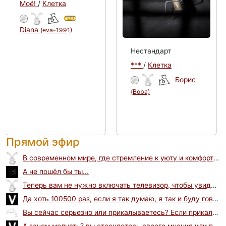
Моё!
/
Клетка
Diana
(eva-1991)
Нестандарт
***
/
Клетка
Борис
(Boba)
Прямой эфир
В современном мире, где стремление к уюту и комфорту в жилище становится приоритетом, многие сталкиваются...
А не пошёл бы ты...
Теперь вам не нужно включать телевизор, чтобы увидеть новый выпуск любимого <a href=https://youtub.su>реалити-шоу</a>....
Да хоть 100500 раз, если я так думаю, я так и буду говорить, в отличие от вас, у вас каждый раз все...
Вы сейчас серьезно или прикалываетесь? Если прикалываетесь, то ладно. А если серьезно 120-й раз вещаете...
А зачем молчать? вы стесняетесь своего мнения или пытаетесь угодить общественному мнению? И то и другое...