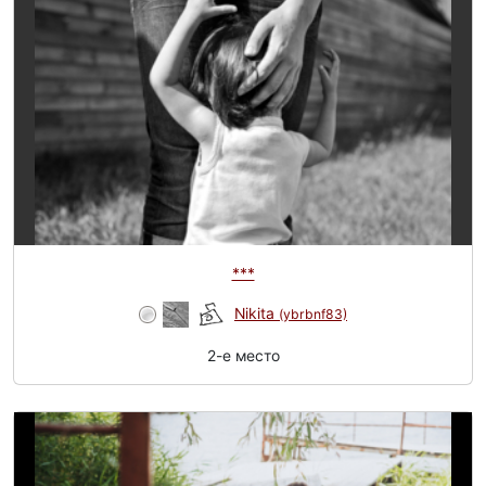
***
Nikita
(ybrbnf83)
2-e место