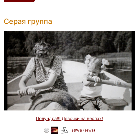
Серая группа
Полундра!!! Девочки на вёслах!
sewa
(sewa)