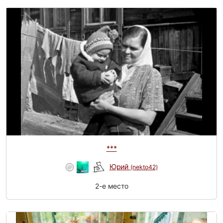
***
Юрий
(nekto42)
2-e место