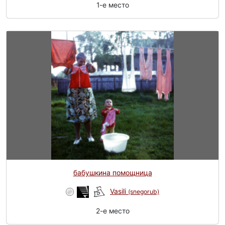
1-e место
бабушкина помощница
Vasili
(snegorub)
2-e место