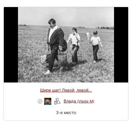
Шире шаг! Левой, левой...
Влада
(Vlada-M)
3-e место