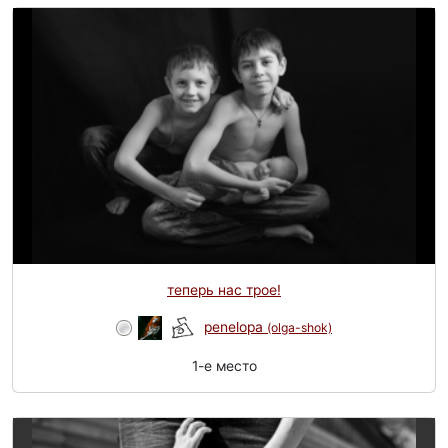
теперь нас трое!
penelopa
(olga-shok)
1-e место