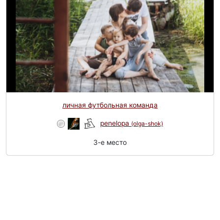
личная футбольная команда
penelopa
(olga-shok)
3-e место