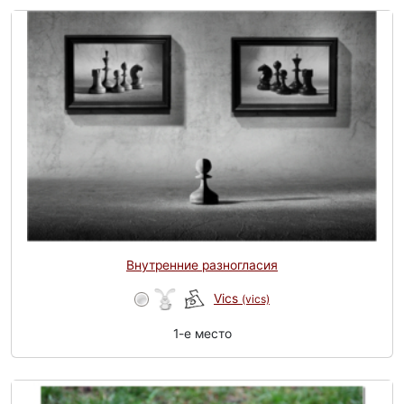
Внутренние разногласия
Vics
(vics)
1-e место