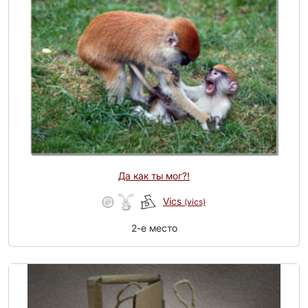
Да как ты мог?!
Vics
(vics)
2-e место