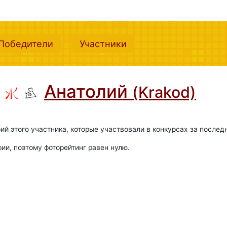
nt)
(current)
(current)
Победители
Участники
Анатолий
(Krakod)
ий этого участника, которые участвовали в конкурсах за послед
фии, поэтому фоторейтинг равен нулю.