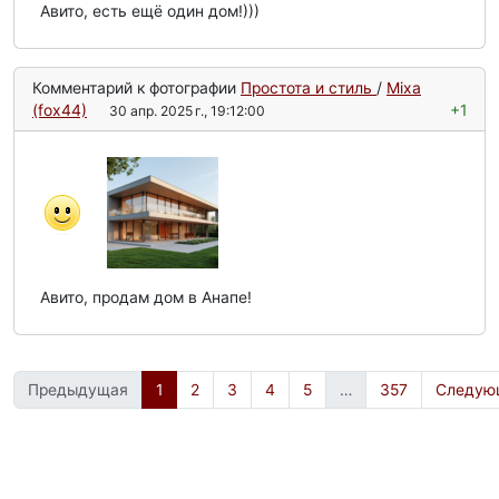
Авито, есть ещё один дом!)))
Комментарий к фотографии
Простота и стиль
/
Mixa
(fox44)
+1
30 апр. 2025 г., 19:12:00
Авито, продам дом в Анапе!
Предыдущая
1
2
3
4
5
…
357
Следую