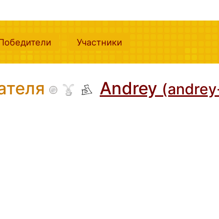
nt)
(current)
(current)
Победители
Участники
вателя
Andrey
(andrey