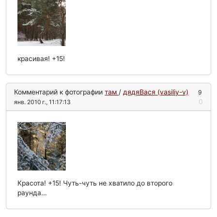
красивая! +15!
Комментарий к фотографии
там
/
дядяВася (vasiliy-v)
9
0
янв. 2010 г., 11:17:13
Красота! +15! Чуть-чуть не хватило до второго
раунда...