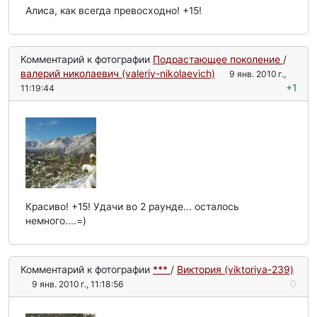
Алиса, как всегда превосходно! +15!
Комментарий к фотографии
Подрастающее поколение
/
валерий николаевич (valeriy-nikolaevich)
9 янв. 2010 г.,
+1
11:19:44
Красиво! +15! Удачи во 2 раунде... осталось
немного....=)
Комментарий к фотографии
***
/
Виктория (viktoriya-239)
0
9 янв. 2010 г., 11:18:56