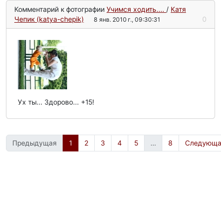
Комментарий к фотографии
Учимся ходить....
/
Катя
Чепик (katya-chepik)
0
8 янв. 2010 г., 09:30:31
Ух ты... Здорово... +15!
Предыдущая
1
2
3
4
5
…
8
Следующа