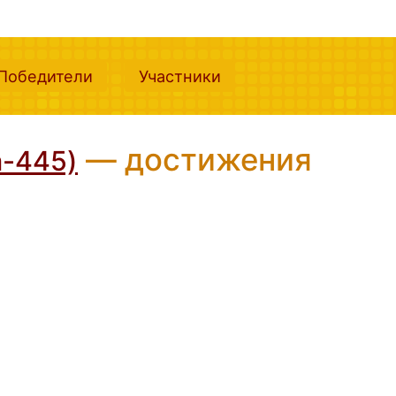
nt)
(current)
(current)
Победители
Участники
— достижения
a-445)