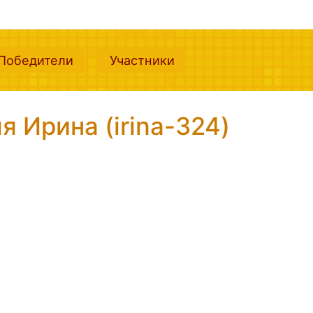
nt)
(current)
(current)
Победители
Участники
 Ирина (irina-324)