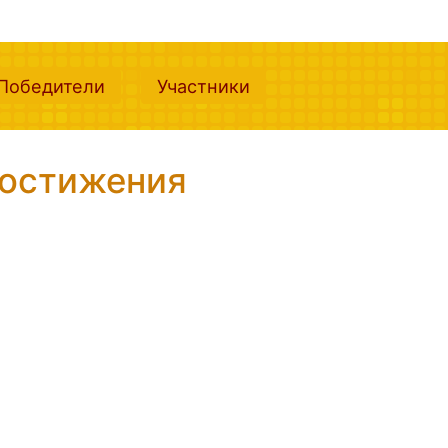
nt)
(current)
(current)
Победители
Участники
остижения