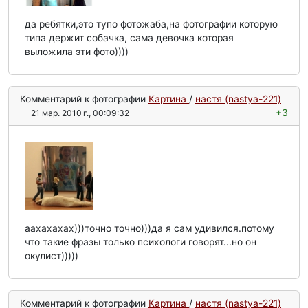
да ребятки,это тупо фотожаба,на фотографии которую
типа держит собачка, сама девочка которая
выложила эти фото))))
Комментарий к фотографии
Картина
/
настя (nastya-221)
+3
21 мар. 2010 г., 00:09:32
аахахахах)))точно точно)))да я сам удивился.потому
что такие фразы только психологи говорят...но он
окулист)))))
Комментарий к фотографии
Картина
/
настя (nastya-221)