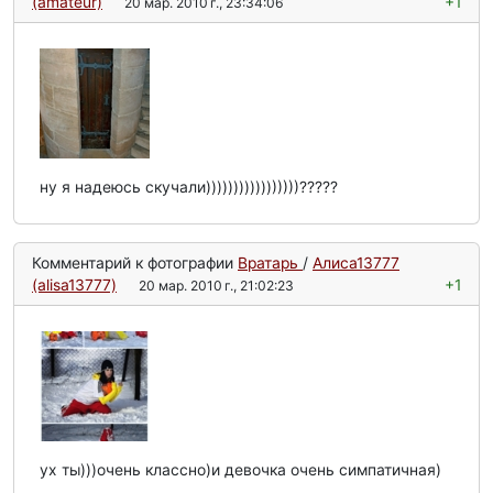
(amateur)
+1
20 мар. 2010 г., 23:34:06
ну я надеюсь скучали)))))))))))))))))?????
Комментарий к фотографии
Вратарь
/
Алиса13777
(alisa13777)
+1
20 мар. 2010 г., 21:02:23
ух ты)))очень классно)и девочка очень симпатичная)