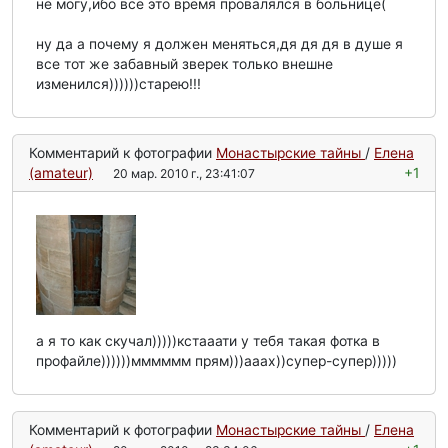
не могу,ибо все это время провалялся в больнице(
ну да а почему я должен меняться,дя дя дя в душе я
все тот же забавный зверек только внешне
изменился))))))старею!!!
Комментарий к фотографии
Монастырские тайны
/
Елена
(amateur)
+1
20 мар. 2010 г., 23:41:07
а я то как скучал)))))кстааати у тебя такая фотка в
профайле))))))мммммм прям)))ааах))супер-супер)))))
Комментарий к фотографии
Монастырские тайны
/
Елена