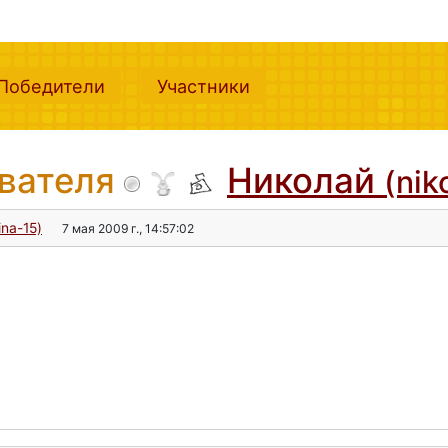
nt)
(current)
(current)
Победители
Участники
ователя
Николай
(nik
ina-15)
7 мая 2009 г., 14:57:02