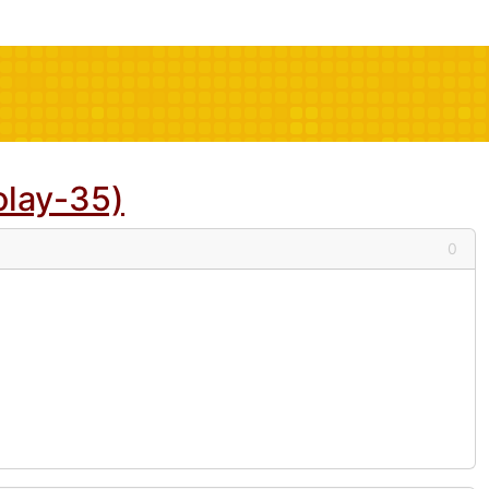
olay-35)
0