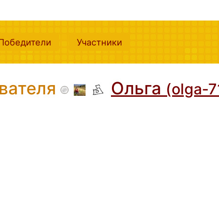
nt)
(current)
(current)
Победители
Участники
ователя
Ольга
(olga-7