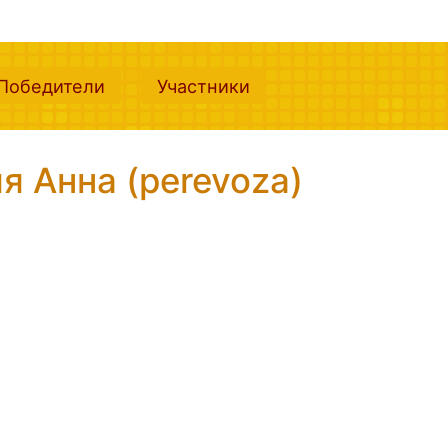
nt)
(current)
(current)
Победители
Участники
 Анна (perevoza)