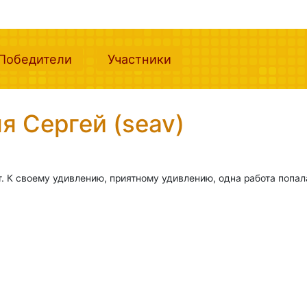
nt)
(current)
(current)
Победители
Участники
я Сергей (seav)
. К своему удивлению, приятному удивлению, одна работа попала 