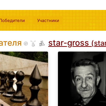
nt)
(current)
(current)
Победители
Участники
вателя
star-gross
(sta