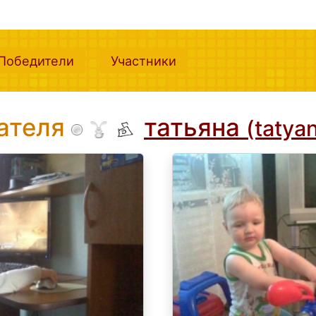
nt)
(current)
(current)
Победители
Участники
вателя
татьяна
(tatya