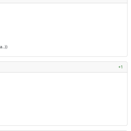
..))
+1