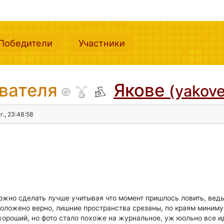
nt)
(current)
(current)
Победители
Участники
ователя
Якове
(yakove
г., 23:48:58
ложно сделать лучше учитывая что момент пришлось ловить, ведь
сположено верно, лишние пространства срезаны, по краям миним
хороший, но фото стало похоже на журнальное, уж юольно все ид