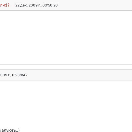
ли:)?
22 дек. 2009 г., 00:50:20
2009 г., 05:38:42
алують..)