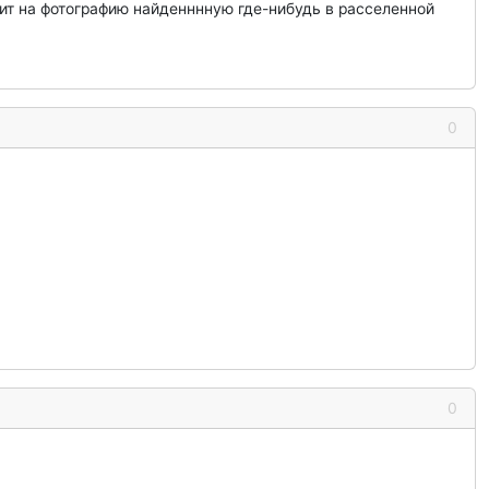
оит на фотографию найденннную где-нибудь в расселенной
0
0