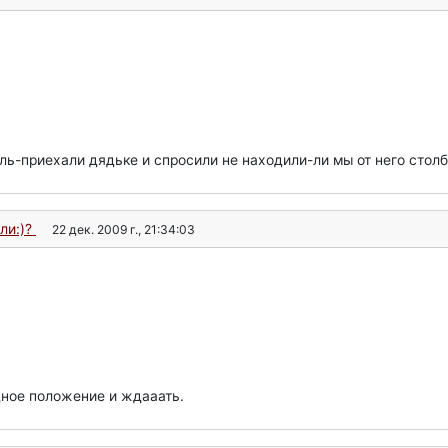
ль-приехали дядьке и спросили не находили-ли мы от него столба
ли:)?
22 дек. 2009 г., 21:34:03
одное положение и ждааать.