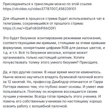
Присоединиться к трансляции можно по этой ссылке
https://vkvideo.ru/video37787007_456239101
Для общения в процессе стрима будет использоваться чат в
телеграмм, сохранившийся от прошлого стрима:
https://t.me/+IQaFn8GHFlhhODFi
Это будет безумное жонглирование режимами наложения,
соответствующими им кривыми, стоящими за этими кривыми
формулами, конкретными цифрами RGB для разных цветов, и
т.д. и т.п. Всё то безумное веселье, которое может
организовать только настоящий шляпник. Хотите
почувствовать толику этого умного безумия? Приходите.
Да, и про другие сказки. В наше время многое изменилось.
Нынче можно научиться владеть бузиновой палочкой всего
за 12 занятий. Но, профессор Дамблдор отличается от Гарри
Поттера именно тем, что глубоко знает основы. И умеет ими
пользоваться. Поэтому он искренне восхищается своим
лучшим учеником. Всегда готов прикрыть этого ученика. И
помочь его собственным ученикам по-настоящему хорошо
освоить работу с волшебной палочкой.