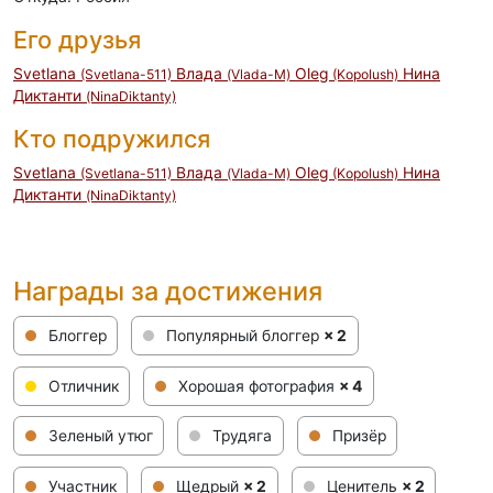
Его друзья
Svetlana
Влада
Oleg
Нина
(Svetlana-511)
(Vlada-M)
(Kopolush)
Диктанти
(NinaDiktanty)
Кто подружился
Svetlana
Влада
Oleg
Нина
(Svetlana-511)
(Vlada-M)
(Kopolush)
Диктанти
(NinaDiktanty)
Награды за достижения
Блоггер
Популярный блоггер
× 2
Отличник
Хорошая фотография
× 4
Зеленый утюг
Трудяга
Призёр
Участник
Щедрый
× 2
Ценитель
× 2