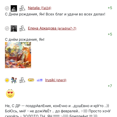
+5
Natalia
(Tal24)
С Днем рождения, Ян! Всех благ и удачи во всех делах!
Елена Аркадова
(ariadna7-7)
+5
С днём рождения, Ян!
Irusiki
(sheril)
+7
Не, С ДР -- поздрАвлЕния, конЕчно и ..душЕвно и крУто ..))
БоЮсь, мнУ - не дожИвЁт .. до февралей.. :-))) Просто хочУ
сказАть - ЗОЛОТО ТЫ, ЯН !!!!!! :-)))) БриллиАнт !!! )))