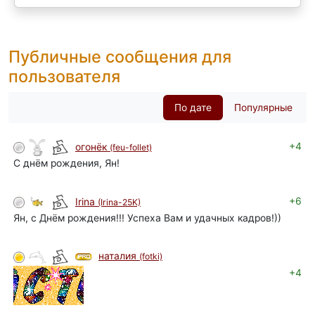
Публичные сообщения для
пользователя
По дате
Популярные
+4
огонёк
(feu-follet)
С днём рождения, Ян!
+6
Irina
(Irina-25K)
Ян, с Днём рождения!!! Успеха Вам и удачных кадров!))
наталия
(fotki)
+4