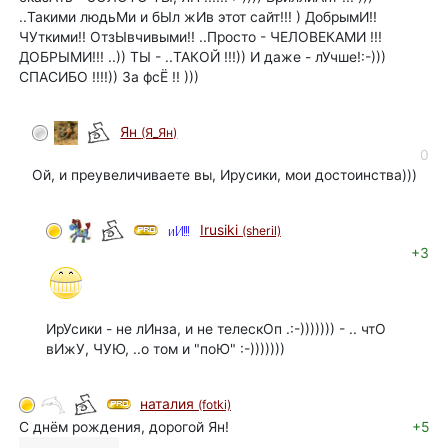
..Такими людьМи и бЫл жИв этот сайт!!! ) ДобрымИ!!
ЧУткими!! ОтзЫвчивыми!! ..Просто - ЧЕЛОВЕКАМИ !!!
ДОБРЫМИ!!! ..)) ТЫ - ..ТАКОЙ !!!)) И даже - лУчше!:-)))
СПАСИБО !!!!)) За фсЁ !! )))
Ян
(Я_Ян)
автор
0
Ой, и преувеличиваете вы, Ирусики, мои достоинства)))
Irusiki
(sheril)
+3
ИрУсики - не лИнза, и не телескОп .:-))))))) - .. чтО
вИжУ, ЧУЮ, ..о том и "поЮ" :-)))))))
наталия
(fotki)
С днём рождения, дорогой Ян!
+5