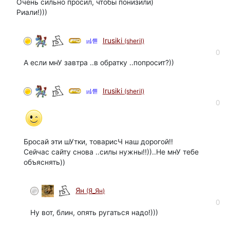
Очень сильно просил, чтобы понизили)
Риали!)))
Irusiki
(sheril)
0
А если мнУ завтра ..в обратку ..попросит?))
Irusiki
(sheril)
0
Бросай эти шУтки, товарисЧ наш дорогой!!
Сейчас сайту снова ..силы нужны!!))..Не мнУ тебе
объяснять))
Ян
(Я_Ян)
автор
0
Ну вот, блин, опять ругаться надо!)))