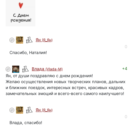
Ян
(Я_Ян)
автор
0
Спасибо, Наталия!
+4
Влада
(Vlada-M)
Ян, от души поздравляю с днем рождения!
Желаю осуществления новых творческих планов, дальних
и ближних поездок, интересных встреч, красивых кадров,
замечательных эмоций и всего-всего самого наилучшего!
Ян
(Я_Ян)
автор
0
Влада, спасибо!