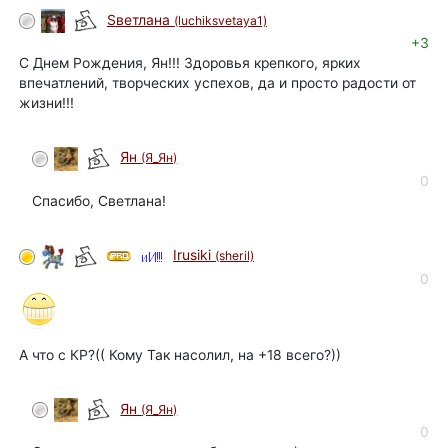
Sветлана
(luchiksvetaya1)
+3
С Днем Рождения, Ян!!! Здоровья крепкого, ярких
впечатлений, творческих успехов, да и просто радости от
жизни!!!
Ян
(Я_Ян)
автор
0
Спасибо, Светлана!
Irusiki
(sheril)
0
А что с КР?(( Кому Так насолил, на +18 всего?))
Ян
(Я_Ян)
автор
0