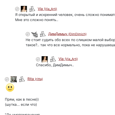
Via
(Via_Arti)
автор
Я открытый и искренний человек, очень сложно понимат
Мне это сложно понять..
ДимДимыч
(DimDimich)
Не стоит судить обо всех по слишком малой выбор
такое?.. так что все нормально, пока не нарушае
Via
(Via_Arti)
автор
Спасибо, ДимДимыч..
Rita
(ritta)
Прям, как в песне))
(шутка... если что)
"До умопомрачения