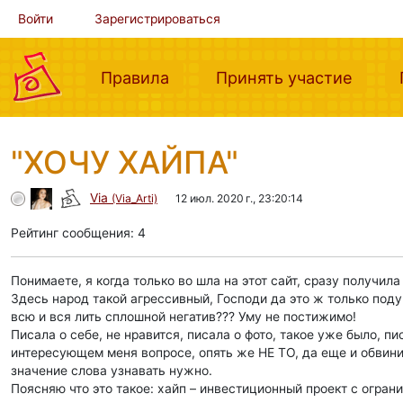
Войти
Зарегистрироваться
(current)
(curre
Правила
Принять участие
"ХОЧУ ХАЙПА"
Via
(Via_Arti)
12 июл. 2020 г., 23:20:14
Рейтинг сообщения: 4
Понимаете, я когда только во шла на этот сайт, сразу получил
Здесь народ такой агрессивный, Господи да это ж только под
всю и вся лить сплошной негатив??? Уму не постижимо!
Писала о себе, не нравится, писала о фото, такое уже было, п
интересующем меня вопросе, опять же НЕ ТО, да еще и обвини
значение слова узнавать нужно.
Поясняю что это такое: хайп – инвестиционный проект с огра