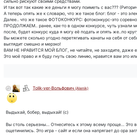
сильно рискуют своими средствами.
И так вот так какие же деньги я могу поиметь с вас??? (Ритори
А теперь опять же к словарю, что же такое блог: блог - это 
Далее.. что же такое ФОТОКОНКУРС: фотоконкурс-это соревно
ПРОДОЛЖАЕМ.. ранее, как-то в одном конкурсе, чуть узнали мою
после, будет конкурс куда я могу её подать и опять же..по кру
Вы можете сколько угодно перетягивать канаты на себя от себ
выглядит смешно и мерзко!
ВАМ НЕ НРАВИТСЯ МОЙ БЛОГ, не читайте, не заходите, даж
Это моё право и я буду гнуть свою линию, нравится вам это или
Tolik-ver-Вольфович
(Alenik)
Выдыхай, бобер, выдыхай! (с)
Вы столь серьезны... Отнеситесь к этому всему проще... Это в
ощетинились. Это игра - сайт и если она напрягает до ора заг