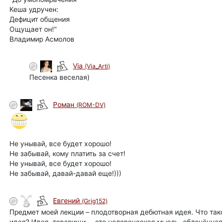
Кеша удручен:
Дефицит общения
Ощущает он!"
Владимир Асмолов
Via
(Via_Arti)
автор
Песенка веселая)
Роман
(ROM-DV)
Не унывай, все будет хорошо!
Не забывай, кому платить за счет!
Не унывай, все будет хорошо!
Не забывай, давай-давай еще!)))
Евгений
(Grig152)
Предмет моей лекции – плодотворная дебютная идея. Что такое,