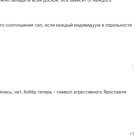
жно овладеть всей доской. Всё зависит от каждого
того соотношения сил, если каждый индивидуум в отдельности
0
ялась, нет, бобёр теперь - символ агрессивного Ярославля
+1