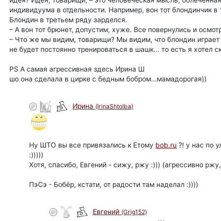
идея? Идея, товарищи, – это человеческая мысль, облечённа
индивидуума в отдельности. Например, вон тот блондинчик в 
Блондин в третьем ряду зарделся.
– А вон тот брюнет, допустим, хуже. Все повернулись и осмо
– Что же мы видим, товарищи? Мы видим, что блондин играет 
не будет постоянно тренироваться в шашк... то есть я хотел ск
PS А самая агрессивная здесь Ирина Ш
шо она сделала в цирке с бедным бобром...мамадорогая))
Ирина
(IrinaShtolba)
Ну ШТО вы все привязались к Етому
bob.ru
?! у нас по 
:)))))
Хотя, спасибо, Евгений - сижу, ржу :))) (агрессивно ржу, 
ПэСэ - Бобёр, кстати, от радости там наделал :))))
Евгений
(Grig152)