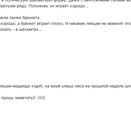
я в логическую шахматную форму. Даже с ничтожными силами мо
третьем ряду. Положим, он играет хорошо...
трели также брюнета.
хорошо, а брюнет играет плохо. И никакие лекции не изменят э
азать - в шахматах...
улицам медведи ходят, на моей улице лиса на прошлой неделе шл
прошу заметить!) :)))))