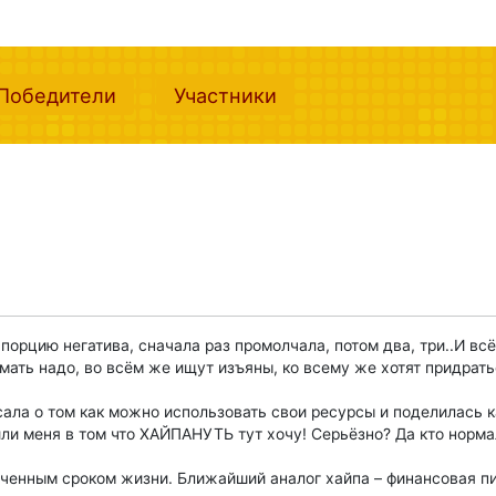
nt)
(current)
(current)
Победители
Участники
а порцию негатива, сначала раз промолчала, потом два, три..И вс
умать надо, во всём же ищут изъяны, ко всему же хотят придрат
исала о том как можно использовать свои ресурсы и поделилась к
ли меня в том что ХАЙПАНУТЬ тут хочу! Серьёзно? Да кто нормал
ниченным сроком жизни. Ближайший аналог хайпа – финансовая п