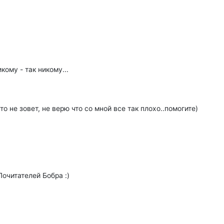
кому - так никому...
о не зовет, не верю что со мной все так плохо..помогите)
очитателей Бобра :)