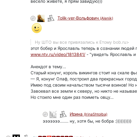
весело живете, я прям завидую)))
Tolik-ver-Вольфович
(Alenik)
Ну ШТО вы все привязались к Етому bob.ru>
этот бобер и Ярославль теперь в сознании людей 
www.ntv.ru/video/1813841/
- "увидеть Ярославль и 
Анекдот в тему...
Старый конунг, король викингов стоит на скале фь
— Я, конунг Олаф, построил два прекрасных город
Имею под своим начальством тысячи воинов! Но н
Завоевал все земли к северу, но никто не называ
Но стоило мне один раз поиметь овцу…
Ирина
(IrinaShtolba)
эээээээ....... ну, хотя бы, не бобра :))))))))))