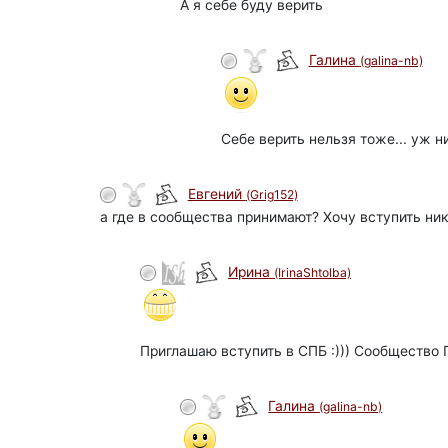
А я себе буду верить
Галина
(galina-nb)
Себе верить нельзя тоже... уж ни
Евгений
(Grig152)
а где в сообщества принимают? Хочу вступить никт
Ирина
(IrinaShtolba)
Приглашаю вступить в СПБ :))) Сообщество П
Галина
(galina-nb)