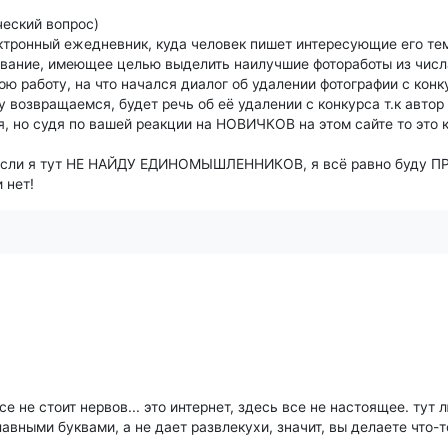
ческий вопрос)
электронный ежедневник, куда человек пишет интересующие его те
вание, имеющее целью выделить наилучшие фотоработы из числ
 работу, на что начался диалог об удалении фотографии с конку
гу возвращаемся, будет речь об её удалении с конкурса т.к автор
я, но судя по вашей реакции на НОВИЧКОВ на этом сайте то это
е если я тут НЕ НАЙДУ ЕДИНОМЫШЛЕННИКОВ, я всё равно буду
 нет!
се не стоит нервов... это интернет, здесь все не настоящее. тут 
лавными буквами, а не дает развлекухи, значит, вы делаете что-то