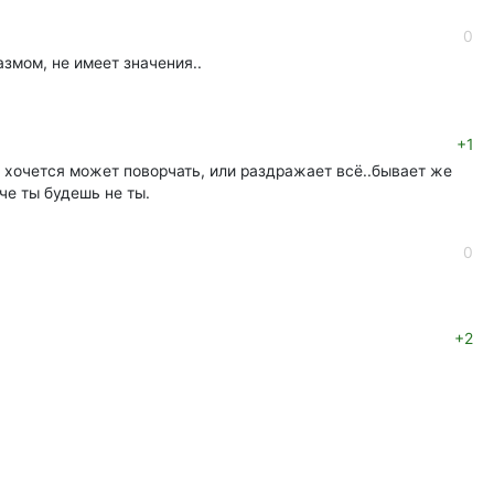
0
змом, не имеет значения..
+1
у хочется может поворчать, или раздражает всё..бывает же
че ты будешь не ты.
0
+2