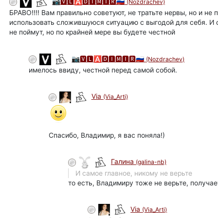
📷🆅🅻🅰🅳🅸🅼🅸🆁🇷🇺
(Nozdrachev)
БРАВО!!!! Вам правильно советуют, не тратьте нервы, но и не
использовать сложившуюся ситуацию с выгодой для себя. И са
не поймут, но по крайней мере вы будете честной
📷🆅🅻🅰🅳🅸🅼🅸🆁🇷🇺
(Nozdrachev)
имелось ввиду, честной перед самой собой.
Via
(Via_Arti)
автор
Спасибо, Владимир, я вас поняла!)
Галина
(galina-nb)
И самое главное, никому не верьте
то есть, Владимиру тоже не верьте, получает
Via
(Via_Arti)
автор