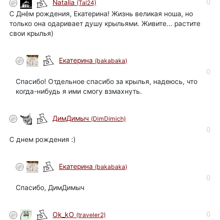
0
Natalia
(Tal24)
С Днём рождения, Екатерина! Жизнь великая ноша, но
только она одаривает душу крыльями. Живите... растите
свои крылья)
Екатерина
(bakabaka)
автор
0
Спасибо! Отдельное спасибо за крылья, надеюсь, что
когда-нибудь я ими смогу взмахнуть.
ДимДимыч
(DimDimich)
0
С днем рождения :)
Екатерина
(bakabaka)
автор
0
Спасибо, ДимДимыч
0
Ok_kO
(traveler2)