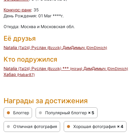
Конкурс-ранк
: 35
День Рождения: 01 Mar ****г.
Откуда: Москва и Московская обл.
Её друзья
Natalia
Руслан
ДимДимыч
(Tal24)
(Bzzzik)
(DimDimich)
Кто подружился
Natalia
Руслан
***
ДимДимыч
(Tal24)
(Bzzzik)
(mirag)
(DimDimich)
Хабар
(Habar87)
Награды за достижения
Блоггер
Популярный блоггер
× 5
Отличная фотография
Хорошая фотография
× 4