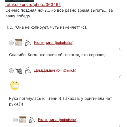
fotokonkurs.ru/photo/363464
Сейчас поздняя ночь... но все равно время выпить... за
вашу победу!
П.С. "Она не копирует, чуть изменяет" (с).
Екатерина
(bakabaka)
автор
0
Спасибо. Когда желания сбываются, это хорошо:)
ДимДимыч
(DimDimich)
0
Рука потянулась к....тени )))) ахахаа, у оригинала нет
руки )))
Екатерина
(bakabaka)
автор
0