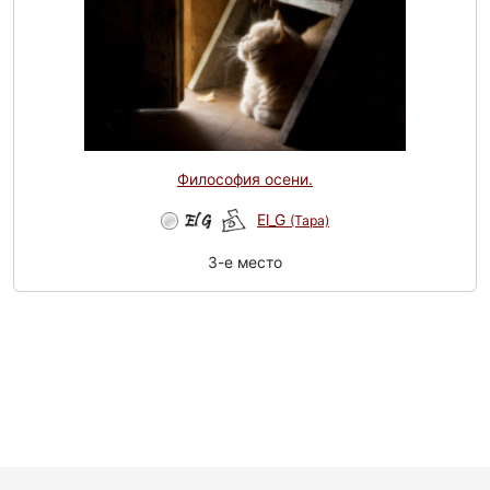
Философия осени.
El_G
(Tapa)
3-e место