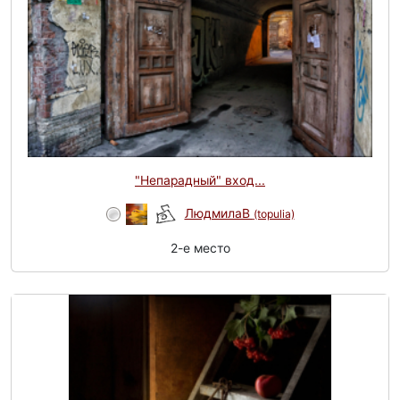
"Непарадный" вход...
ЛюдмилаВ
(topulia)
2-e место