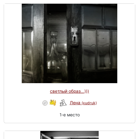
светлый образ...)))
Лена
(xudruk)
1-e место