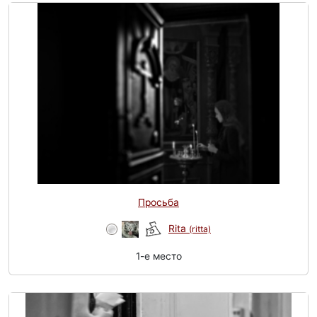
Просьба
Rita
(ritta)
1-e место