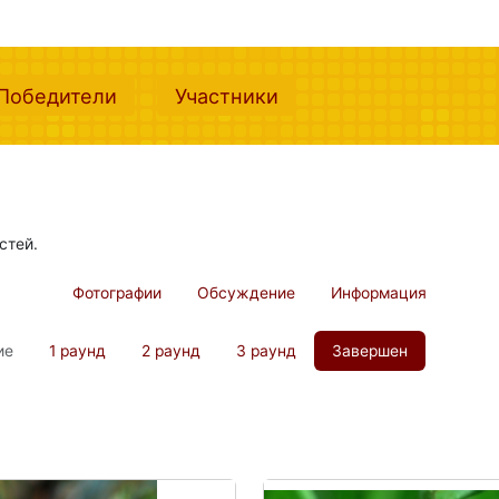
nt)
(current)
(current)
Победители
Участники
стей.
Фотографии
Обсуждение
Информация
ие
1 раунд
2 раунд
3 раунд
Завершен