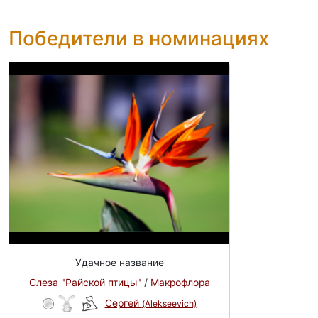
Победители в номинациях
Удачное название
Слеза "Райской птицы"
/
Макрофлора
Сергей
(Alekseevich)