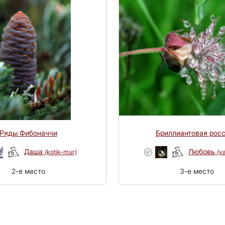
Ряды Фибоначчи
Бриллиантовая рос
Даша
Любовь
(kotik-mur)
(v
2-e место
3-e место