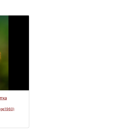
итка
rge1960)