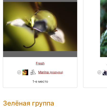
Fresh
Marina
(mistyms)
1-e место
Зелёная группа