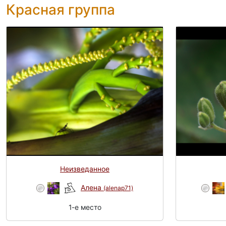
Красная группа
Неизведанное
Алена
(alenap71)
1-e место