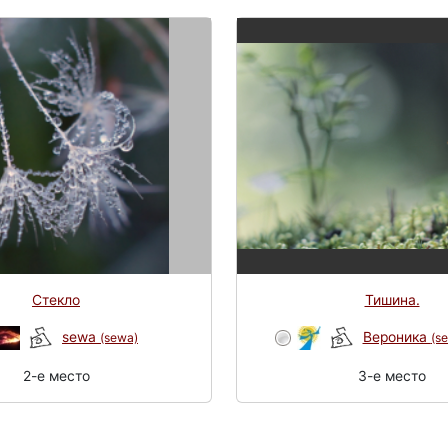
Стекло
Тишина.
sewa
Вероника
(sewa)
(s
2-e место
3-e место