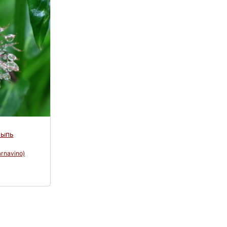
сыпь
arnavino)