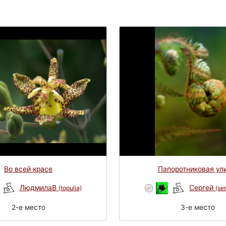
Во всей красе
Папоротниковая ул
ЛюдмилаВ
Сергей
(topulia)
(se
2-e место
3-e место