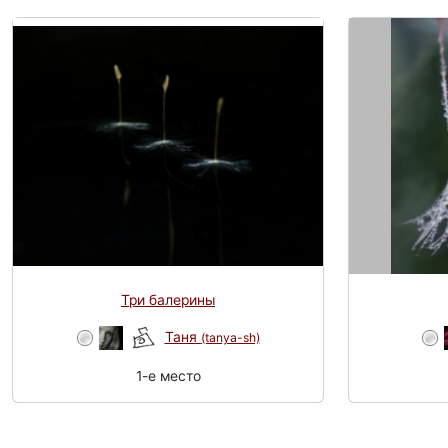
Три балерины
Таня
(tanya-sh)
1-e место