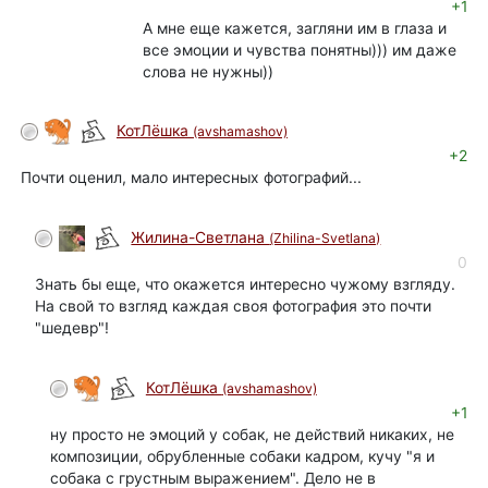
+1
А мне еще кажется, загляни им в глаза и
все эмоции и чувства понятны))) им даже
слова не нужны))
КотЛёшка
(avshamashov)
+2
Почти оценил, мало интересных фотографий...
Жилина-Светлана
(Zhilina-Svetlana)
0
Знать бы еще, что окажется интересно чужому взгляду.
На свой то взгляд каждая своя фотография это почти
"шедевр"!
КотЛёшка
(avshamashov)
+1
ну просто не эмоций у собак, не действий никаких, не
композиции, обрубленные собаки кадром, кучу "я и
собака с грустным выражением". Дело не в