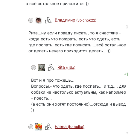
а всё остальное приложится ))
Владимир
(volchok22)
0
Рита...ну если правду писать, то я счастлив -
когда есть что пожрать, есть что одеть, есть
где поспать, есть где пописать....всё остальное
от делать нечего приходится делать...:)).
Rita
(ritta)
+1
Вот и я про тожешь...
Вопросы,- что одеть, где поспать... и т.д.... для
собаки не настолько актуальны, как например
- поесть...
(а есть они хотят постоянно)...отсюда и вывод
))
Елена
(babulka)
0