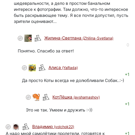
шедевральности, а дело в простом банальном
интересе к фотографии. Там должно, что-то интересное
быть раскрывающее тему. Я все почти допустил, пусть
зрители оценивают...
Жилина-Светлана
(Zhilina-Svetlana)
0
Понятно. Спасибо за ответ!
Алиса
(YaRada)
+1
Да просто Коты всегда не долюбливали Собак..:-)
КотЛёшка
(avshamashov)
+1
Это не так. Умеем и дружить :-))
Владимир
(volchok22)
А надо мной самолётики пролетели, готовятся к
+1