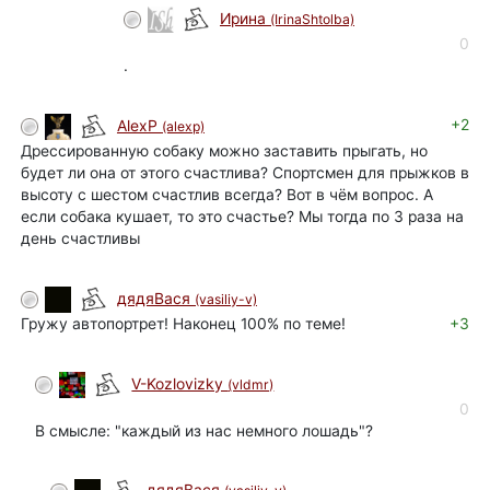
Ирина
(IrinaShtolba)
0
.
+2
AlexP
(alexp)
Дрессированную собаку можно заставить прыгать, но
будет ли она от этого счастлива? Спортсмен для прыжков в
высоту с шестом счастлив всегда? Вот в чём вопрос. А
если собака кушает, то это счастье? Мы тогда по 3 раза на
день счастливы
дядяВася
(vasiliy-v)
Гружу автопортрет! Наконец 100% по теме!
+3
V-Kozlovizky
(vldmr)
0
В смысле: "каждый из нас немного лошадь"?