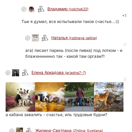
Владимир
(volchok22)
+1
Тык я думал, все испытывали такое счастье...:))
Наталья
(rodnaya-selina)
0
ага) писает парень (после пивка) под лотком - и
блаженннннно так - какой там оргазм?!
Елена Аркадова
(ariadna7-7)
0
а кабана завалить - счастье, иль трудовые будни?
Жилина-Светлана
(Zhilina-Svetlana)