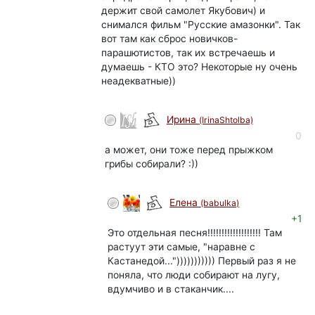
держит свой самолет Якубович) и
снимался фильм "Русские амазонки". Так
вот там как сброс новичков-
парашютистов, так их встречаешь и
думаешь - КТО это? Некоторые ну очень
неадекватные))
Ирина
(IrinaShtolba)
0
а может, они тоже перед прыжком
грибы собирали? :))
Елена
(babulka)
+1
Это отдельная песня!!!!!!!!!!!!!!!!!!! Там
растуут эти самые, "наравне с
Кастанедой..."))))))))))) Первый раз я не
поняла, что люди собирают на лугу,
вдумчиво и в стаканчик....