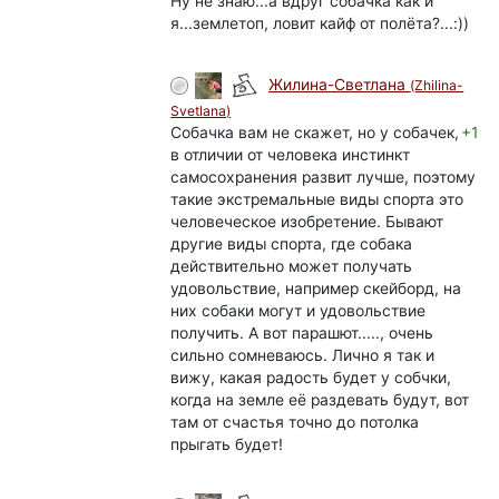
Ну не знаю...а вдруг собачка как и
я...землетоп, ловит кайф от полёта?...:))
Жилина-Светлана
(Zhilina-
Svetlana)
Собачка вам не скажет, но у собачек,
+1
в отличии от человека инстинкт
самосохранения развит лучше, поэтому
такие экстремальные виды спорта это
человеческое изобретение. Бывают
другие виды спорта, где собака
действительно может получать
удовольствие, например скейборд, на
них собаки могут и удовольствие
получить. А вот парашют....., очень
сильно сомневаюсь. Лично я так и
вижу, какая радость будет у собчки,
когда на земле её раздевать будут, вот
там от счастья точно до потолка
прыгать будет!