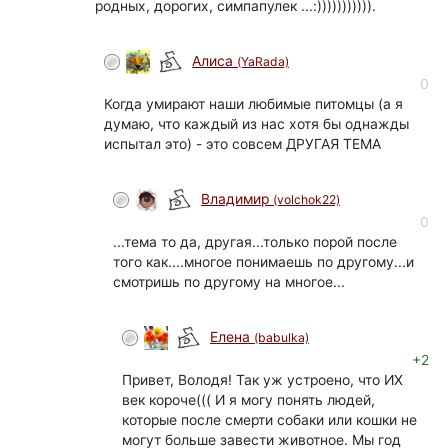
родных, дорогих, симпапулек ...:))))))))))).
Алиса
(YaRada)
0
Когда умирают наши любимые питомцы (а я
думаю, что каждый из нас хотя бы однажды
испытал это) - это совсем ДРУГАЯ ТЕМА
Владимир
(volchok22)
0
...тема то да, другая...только порой после
того как....многое понимаешь по другому...и
смотришь по другому на многое...
Елена
(babulka)
+2
Привет, Володя! Так уж устроено, что ИХ
век короче((( И я могу понять людей,
которые после смерти собаки или кошки не
могут больше завести животное. Мы год