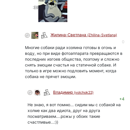
:)))
Жилина-Светлана
(Zhilina-Svetlana)
0
Многие собаки ради хозяина готовы в огонь и
воду, но при виде фотоаппарата превращаются в
последних изгоев общества, поэтому и сложно
снять эмоции счастья на статичной собаке. И
только в игре можно подловить момент, когда
собака не прячет эмоции.
Владимир
(volchok22)
+4
Не знаю, я вот помню... сидим мы с собакой на
холме как два идиота, друг на друга
посматриваем....рожы у обоих такие
счастливые...:))