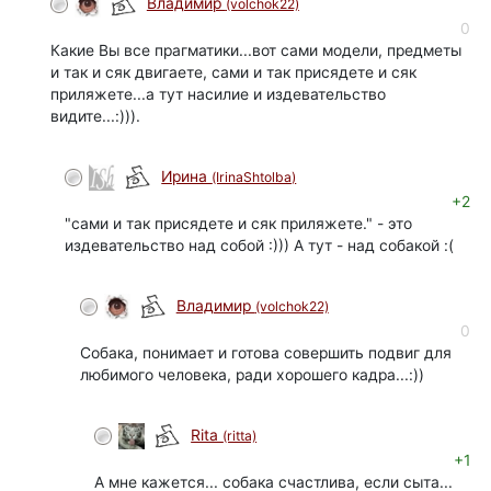
Владимир
(volchok22)
0
Какие Вы все прагматики...вот сами модели, предметы
и так и сяк двигаете, сами и так присядете и сяк
приляжете...а тут насилие и издевательство
видите...:))).
Ирина
(IrinaShtolba)
+2
"сами и так присядете и сяк приляжете." - это
издевательство над собой :))) А тут - над собакой :(
Владимир
(volchok22)
0
Собака, понимает и готова совершить подвиг для
любимого человека, ради хорошего кадра...:))
Rita
(ritta)
+1
А мне кажется... собака счастлива, если сыта...