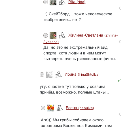
Rita
(ritta)
0
:-) СкейТборд... тоже человеческое
изобретение... нет?
Жилина-Светлана
(Zhilina-
0
Svetlana)
Да, но это не экстремальный вид
спорта, хотя люди и в нем могут
вытворять очень рискованные финты.
Ирина
(IrinaShtolba)
+1
угу. счастье тут только у хозяина,
причём, возможно, полные штаны...
Елена
(babulka)
0
Ага))) Мы грибы собираем около
аэродрома Борки, под Кимрами, там