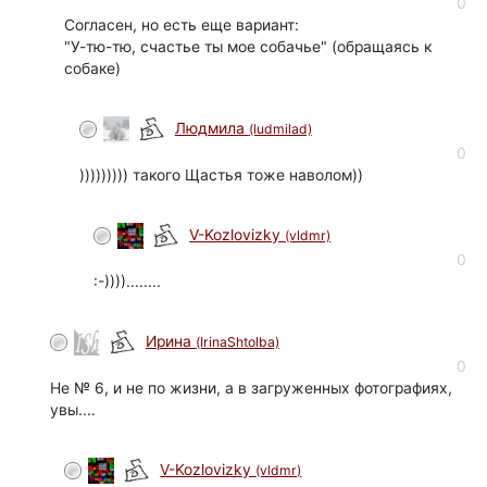
0
Согласен, но есть еще вариант:
"У-тю-тю, счастье ты мое собачье" (обращаясь к
собаке)
Людмила
(ludmilad)
0
))))))))) такого Щастья тоже наволом))
V-Kozlovizky
(vldmr)
0
:-))))........
Ирина
(IrinaShtolba)
0
Не № 6, и не по жизни, а в загруженных фотографиях,
увы....
V-Kozlovizky
(vldmr)