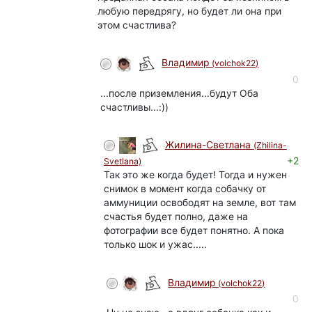
любую передрягу, но будет ли она при
этом счастлива?
Владимир
(volchok22)
0
...после приземления...будут Оба
счастливы...:))
Жилина-Светлана
(Zhilina-
+2
Svetlana)
Так это же когда будет! Тогда и нужен
снимок в момент когда собачку от
аммуниции освободят на земле, вот там
счастья будет полно, даже на
фотографии все будет понятно. А пока
только шок и ужас.....
Владимир
(volchok22)
0