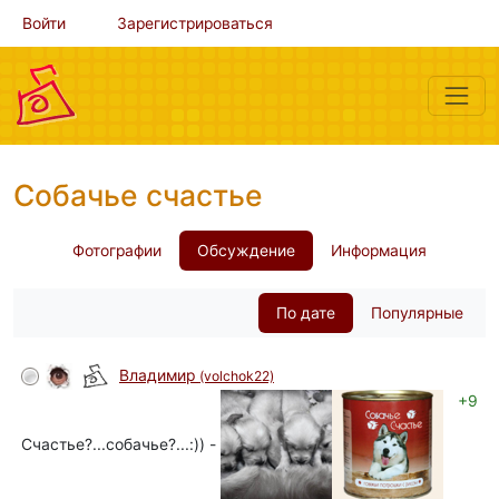
Войти
Зарегистрироваться
Собачье счастье
Фотографии
Обсуждение
Информация
По дате
Популярные
Владимир
(volchok22)
+9
Счастье?...собачье?...:)) -