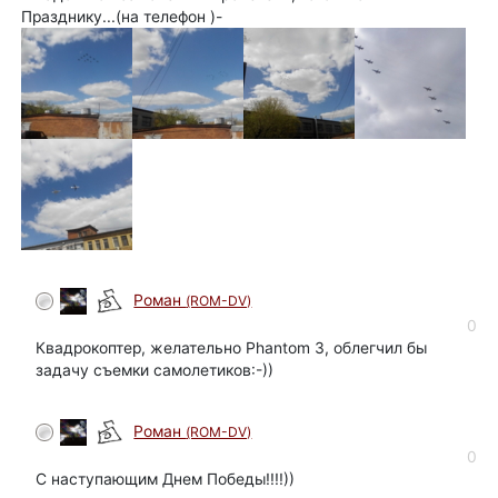
Празднику...(на телефон )-
Роман
(ROM-DV)
0
Квадрокоптер, желательно Phantom 3, облегчил бы
задачу съемки самолетиков:-))
Роман
(ROM-DV)
0
С наступающим Днем Победы!!!!))