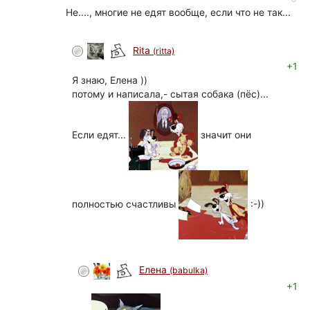
Не...., многие не едят вообще, если что не так...
Rita
(ritta)
+1
Я знаю, Елена ))
потому и написала,- сытая собака (пёс)...
Если едят...
значит они
полностью счастливы
:-))
Елена
(babulka)
+1