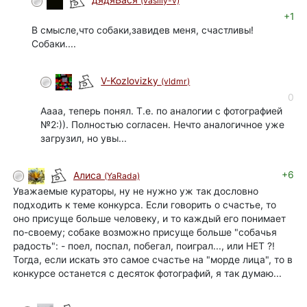
дядяВася
(vasiliy-v)
+1
В смысле,что собаки,завидев меня, счастливы!
Собаки....
V-Kozlovizky
(vldmr)
0
Аааа, теперь понял. Т.е. по аналогии с фотографией
№2:)). Полностью согласен. Нечто аналогичное уже
загрузил, но увы...
+6
Алиса
(YaRada)
Уважаемые кураторы, ну не нужно уж так дословно
подходить к теме конкурса. Если говорить о счастье, то
оно присуще больше человеку, и то каждый его понимает
по-своему; собаке возможно присуще больше "собачья
радость": - поел, поспал, побегал, поиграл..., или НЕТ ?!
Тогда, если искать это самое счастье на "морде лица", то в
конкурсе останется с десяток фотографий, я так думаю...