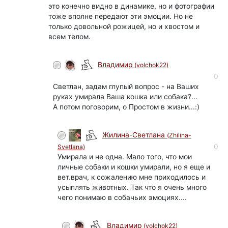
это конечно видно в динамике, но и фотографии
тоже вполне передают эти эмоции. Но не
только довольной рожицей, но и хвостом и
всем телом.
Владимир
(volchok22)
0
Светлан, задам глупый вопрос - на Ваших
руках умирала Ваша кошка или собака?...
А потом поговорим, о Простом в жизни...:)
Жилина-Светлана
(Zhilina-
0
Svetlana)
Умирала и не одна. Мало того, что мои
личные собаки и кошки умирали, но я еще и
вет.врач, к сожалению мне приходилось и
усыплять животных. Так что я очень много
чего понимаю в собачьих эмоциях....
Владимир
(volchok22)