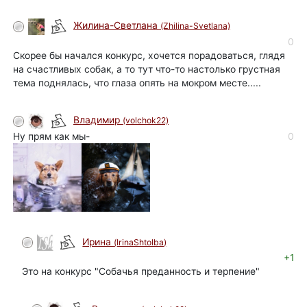
Жилина-Светлана
(Zhilina-Svetlana)
0
Скорее бы начался конкурс, хочется порадоваться, глядя
на счастливых собак, а то тут что-то настолько грустная
тема поднялась, что глаза опять на мокром месте.....
Владимир
(volchok22)
Ну прям как мы-
0
Ирина
(IrinaShtolba)
+1
Это на конкурс "Собачья преданность и терпение"