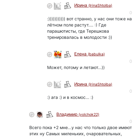
Ирина
(IrinaShtolba)
0
:))))))))))) вот странно, у нас они тоже на
лётном поле растут.... :) Где
парашютисты, где Терешкова
тренировалась в молодости :))
Елена
(babulka)
0
Может, потому и летают...))
Ирина
(IrinaShtolba)
0
:) ага :) и в космос... :)
Владимир
(volchok22)
0
Всего пока +2 мне...у нас что только двое имеют
этих ну Самых миленьких, очаровательных,