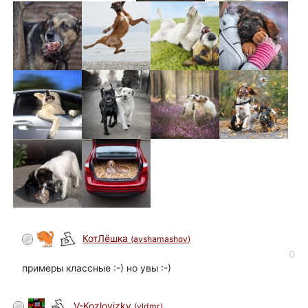
КотЛёшка
(avshamashov)
0
примеры классные :-) но увы :-)
V-Kozlovizky
(vldmr)