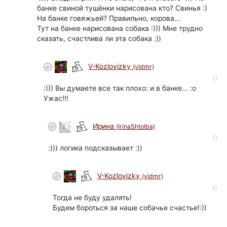
банке свиной тушёнки нарисована кто? Свинья :)
На банке говяжьей? Правильно, корова...
Тут на банке нарисована собака :))) Мне трудно
сказать, счастлива ли эта собака :))
V-Kozlovizky
(vldmr)
0
:))) Вы думаете все так плохо: и в банке... :о
Ужас!!!
Ирина
(IrinaShtolba)
0
:))) логика подсказывает :))
V-Kozlovizky
(vldmr)
0
Тогда не буду удалять!
Будем бороться за наше собачье счастье!:))