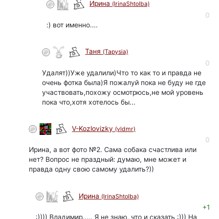
Ирина
(IrinaShtolba)
0
:) вот именно....
Таня
(Tapysia)
0
Удалят))Уже удалили)Что то как то и правда не
очень фотка была)Я пожалуй пока не буду не где
участвовать,похожу осмотрюсь,не мой уровень
пока что,хотя хотелось бы...
V-Kozlovizky
(vldmr)
0
Ирина, а вот фото №2. Сама собака счастлива или
нет? Вопрос не праздный: думаю, мне может и
правда одну свою самому удалить?))
Ирина
(IrinaShtolba)
+1
:)))) Владимир..... Я не знаю, что и сказать :))) На