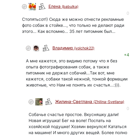
Елена
(babulka)
0
Стопятьсот!) Сюда же можно отнести рекламные
фото собак в стойке..., что только не делают ради
этого... Как вспомню... 35 лет питомник был...
Владимир
(volchok22)
+4
А мне кажется, это видимо потому что я без
опыта фотографирования собак, а также
питомник не держал собачий...Так вот, мне
кажется, собаки такой нежной, тонкой формации
животные, что Нам не понять их счастья...:))).
Жилина-Светлана
(Zhilina-Svetlana)
0
Собачье счастье простое. Вкусняшку дали!
Новая игрушка! Бег на воле! Поспать на
хозяйской подушке! Хозяин вернулся! Кататься
на машине! И много других вещей. Более полно