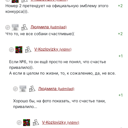
Номер 2 претендует на официальную эмблему этого
+2
конкурса))).
Людмила
(ludmilad)
Что то, не все собаки счастливые((
+2
V-Kozlovizky
(vldmr)
+1
Если №6, то он ещё просто не понял, что счастье
привалило)).
А если в целом по жизни, то, к сожалению, да, не все.
Людмила
(ludmilad)
+1
Хорошо бы, на фото показать, что счастье таки,
привалило...
V-Kozlovizky
(vldmr)