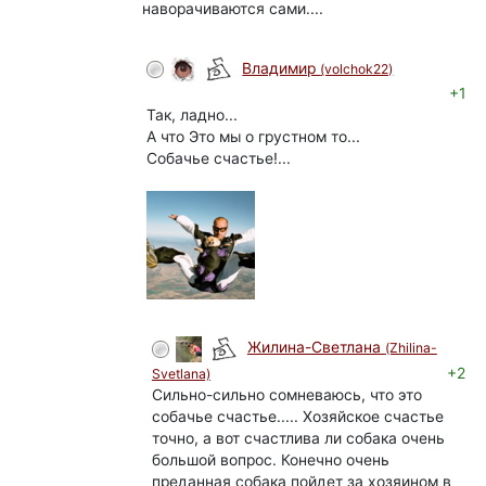
наворачиваются сами....
Владимир
(volchok22)
+1
Так, ладно...
А что Это мы о грустном то...
Собачье счастье!...
Жилина-Светлана
(Zhilina-
+2
Svetlana)
Сильно-сильно сомневаюсь, что это
собачье счастье..... Хозяйское счастье
точно, а вот счастлива ли собака очень
большой вопрос. Конечно очень
преданная собака пойдет за хозяином в