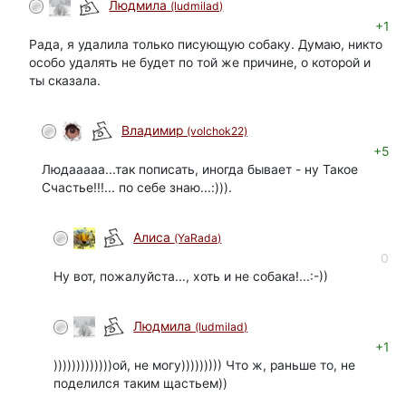
Людмила
(ludmilad)
+1
Рада, я удалила только писующую собаку. Думаю, никто
особо удалять не будет по той же причине, о которой и
ты сказала.
Владимир
(volchok22)
+5
Людааааа...так пописать, иногда бывает - ну Такое
Счастье!!!... по себе знаю...:))).
Алиса
(YaRada)
0
Ну вот, пожалуйста..., хоть и не собака!...:-))
Людмила
(ludmilad)
+1
)))))))))))))ой, не могу))))))))) Что ж, раньше то, не
поделился таким щастьем))