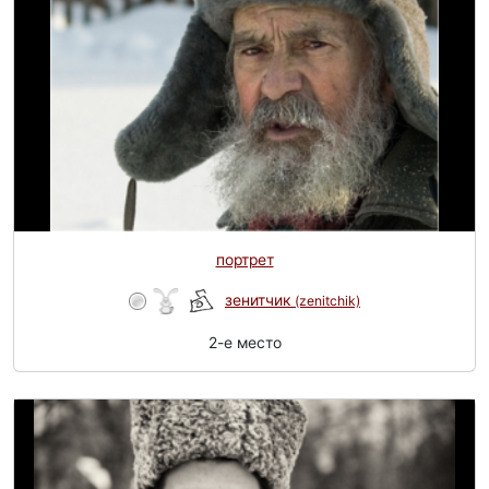
портрет
зенитчик
(zenitchik)
2-e место