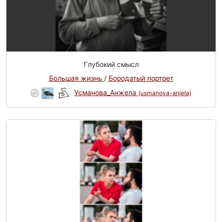
Глубокий смысл
Большая жизнь
/
Бородатый портрет
Усманова_Анжела
(usmanova-anjela)