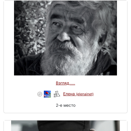
Взгляд.....
Елена
(elenainet)
2-e место