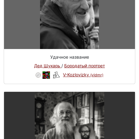
Удачное название
Дед Щукарь
/
Бородатый портрет
V-Kozlovizky
(vldmr)