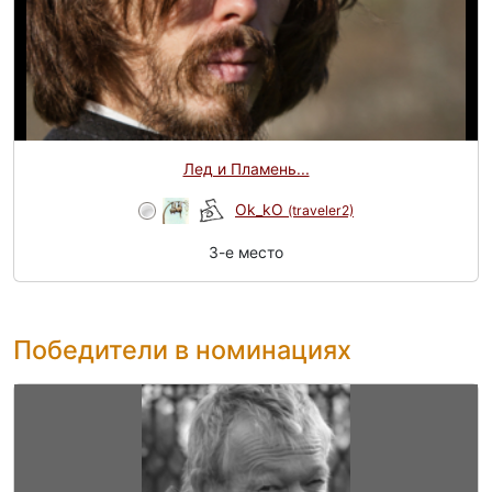
Лед и Пламень...
Ok_kO
(traveler2)
3-e место
Победители в номинациях