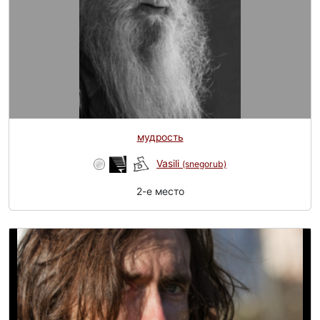
мудрость
Vasili
(snegorub)
2-e место