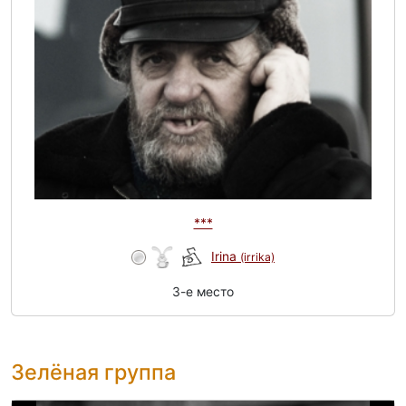
***
Irina
(irrika)
3-e место
Зелёная группа