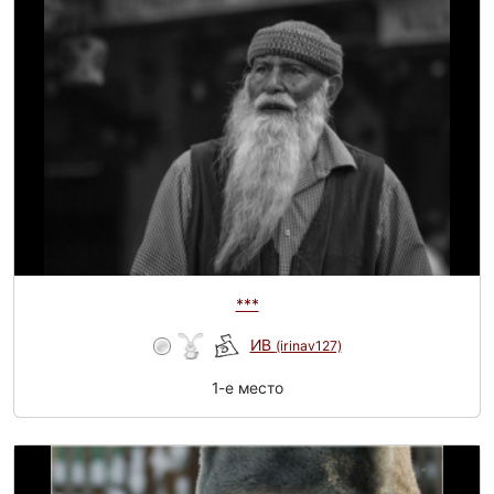
***
ИВ
(irinav127)
1-e место