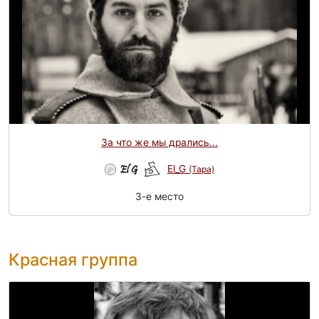
За что же мы дрались...
El_G
(Tapa)
3-e место
Красная группа