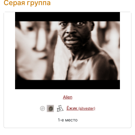
Серая группа
Alien
Ёжик
(silvester)
1-e место