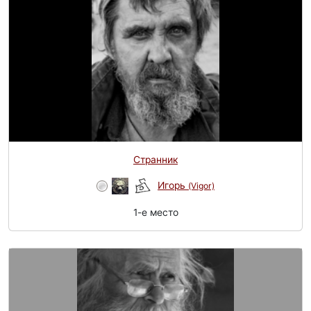
Странник
Игорь
(Vigor)
1-e место