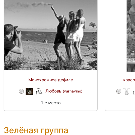
Монохромное дефиле
красо
Любовь
(varnavino)
1-e место
Зелёная группа