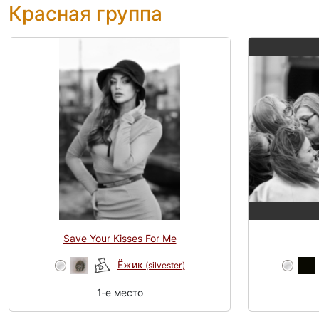
Красная группа
Save Your Kisses For Me
Ёжик
(silvester)
1-e место