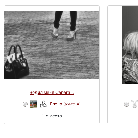
Водил меня Серега...
Елена
(amateur)
1-e место