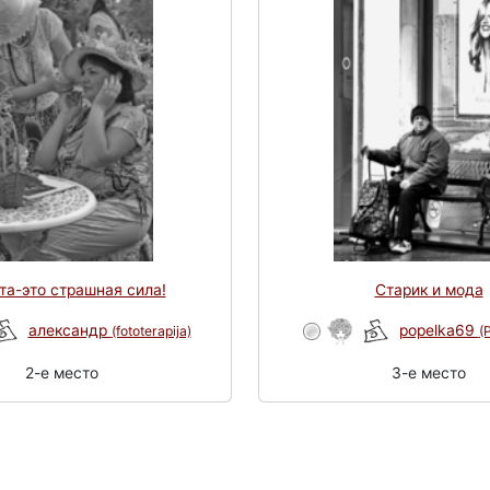
та-это страшная сила!
Старик и мода
александр
popelka69
(fototerapija)
(
2-e место
3-e место