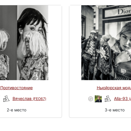
Противостояние
Ньюйорская мод
Вячеслав
Alla-93
(FEO67)
(
2-e место
3-e место