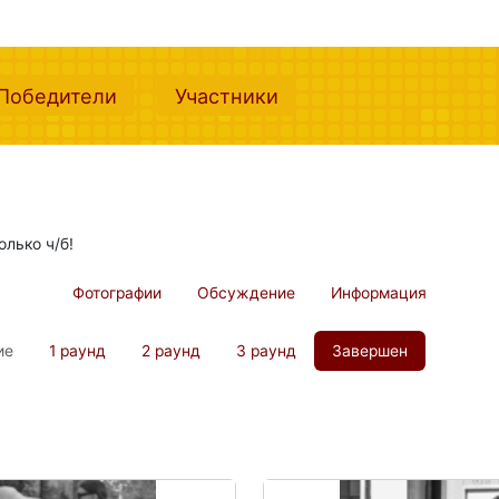
nt)
(current)
(current)
Победители
Участники
олько ч/б!
Фотографии
Обсуждение
Информация
ие
1 раунд
2 раунд
3 раунд
Завершен