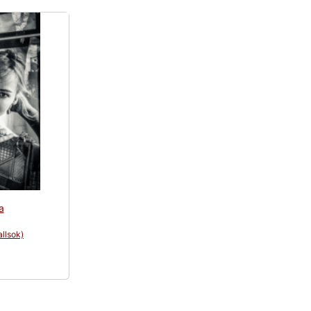
а
allsok)