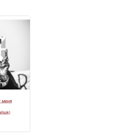
у меня
allsok)