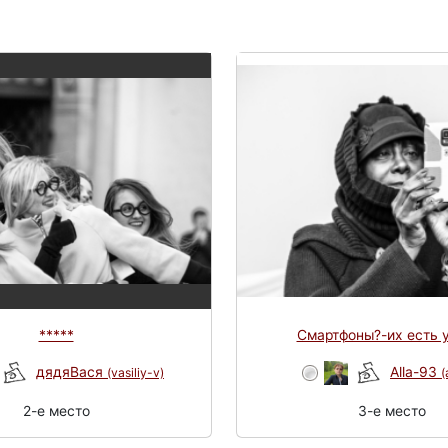
*****
Смартфоны?-их есть 
дядяВася
Alla-93
(vasiliy-v)
(
2-e место
3-e место