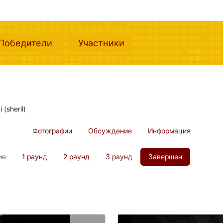
nt)
(current)
(current)
Победители
Участники
(sheril)
Фотографии
Обсуждение
Информация
ие
1 раунд
2 раунд
3 раунд
Завершен