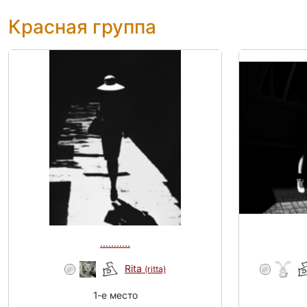
Красная группа
...........
Rita
(ritta)
1-e место