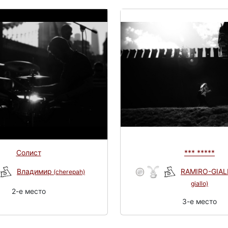
Солист
*** *****
Владимир
RAMIRO-GIA
(cherepah)
giallo)
2-e место
3-e место