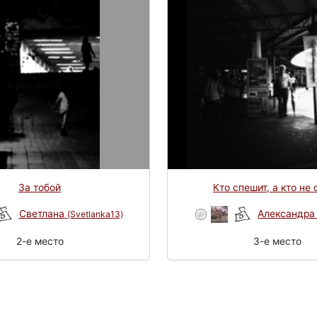
За тобой
Кто спешит, а кто не 
Светлана
Александр
(Svetlanka13)
2-e место
3-e место