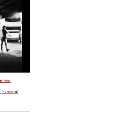
очень
а
(lakoshka)