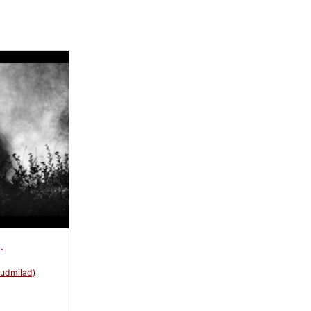
.
ludmilad)