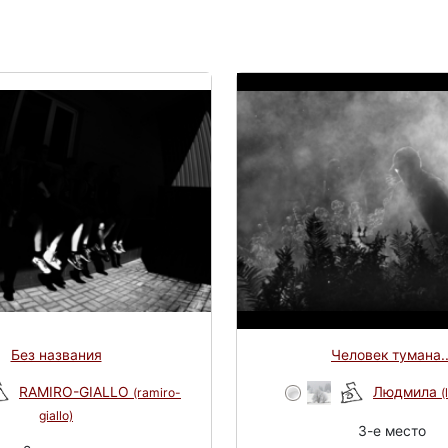
Без названия
Человек тумана..
RAMIRO-GIALLO
Людмила
(ramiro-
(
giallo)
3-e место