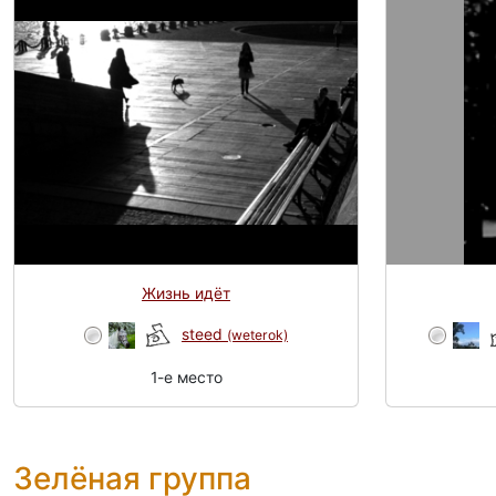
Жизнь идёт
steed
(weterok)
1-e место
Зелёная группа