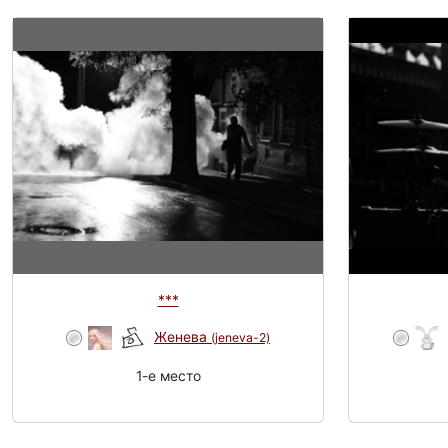
***
Женева
(jeneva-2)
1-e место