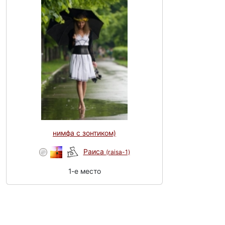
нимфа с зонтиком)
Раиса
(raisa-1)
1-e место