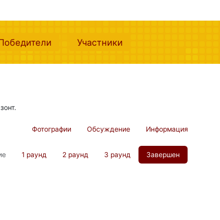
nt)
(current)
(current)
Победители
Участники
зонт.
Фотографии
Обсуждение
Информация
ие
1 раунд
2 раунд
3 раунд
Завершен