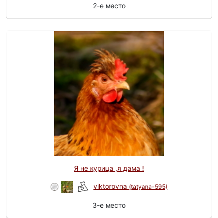
2-e место
Я не курица ,я дама !
viktorovna
(tatyana-595)
3-e место