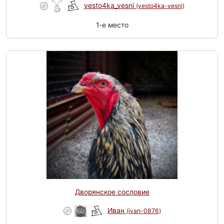
vesto4ka_vesni
(vesto4ka-vesni)
1-e место
Дворянское сословие
Иван
(ivan-0876)