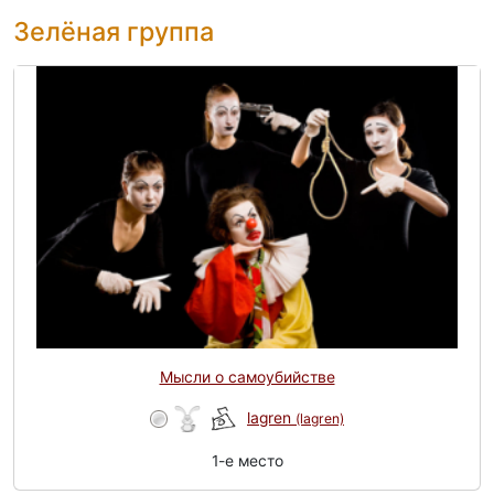
Зелёная группа
Мысли о самоубийстве
lagren
(lagren)
1-e место