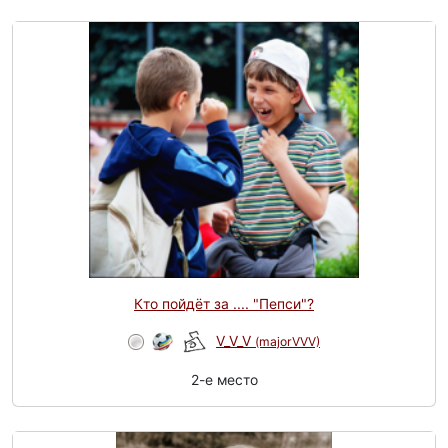
Кто пойдёт за .... "Пепси"?
V_V_V
(majorVVV)
2-e место