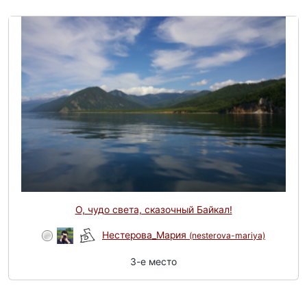
О, чудо света, сказочный Байкал!
Нестерова_Мария
(nesterova-mariya)
3-e место