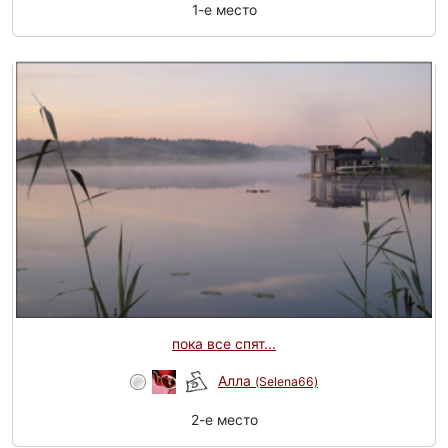
1-e место
пока все спят...
Алла
(Selena66)
2-e место