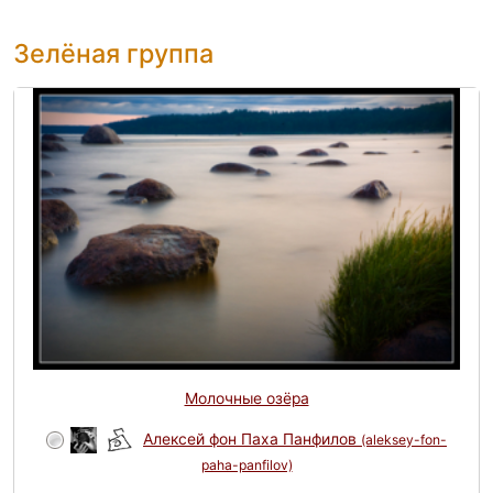
Зелёная группа
Молочные озёра
Алексей фон Паха Панфилов
(aleksey-fon-
paha-panfilov)