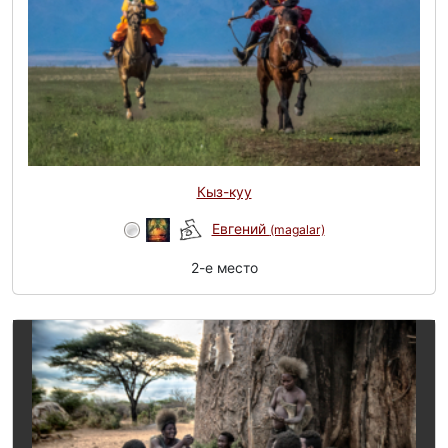
Кыз-куу
Евгений
(magalar)
2-e место