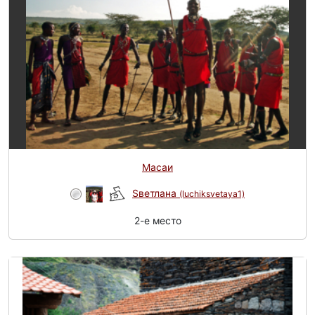
Масаи
Sветлана
(luchiksvetaya1)
2-e место