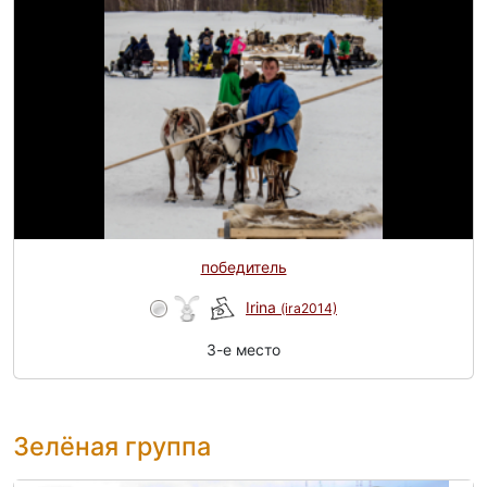
победитель
Irina
(ira2014)
3-e место
Зелёная группа