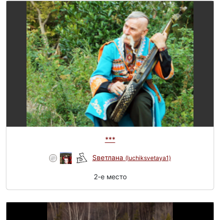
***
Sветлана
(luchiksvetaya1)
2-e место