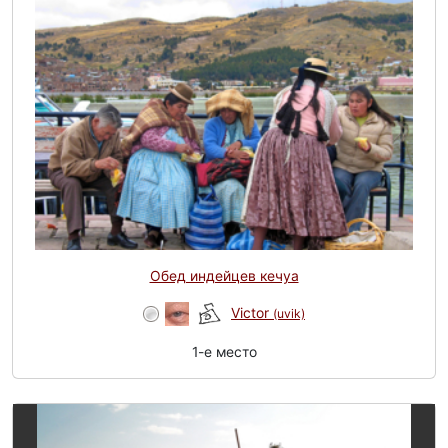
Обед индейцев кечуа
Victor
(uvik)
1-e место