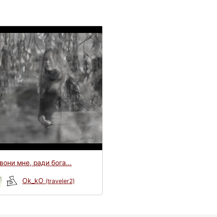
звони мне, ради бога...
Ok_kO
(traveler2)