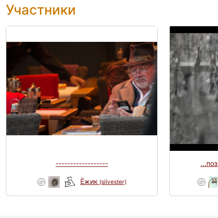
Участники
------------------
...по
Ёжик
(silvester)