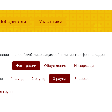
nt)
(current)
(current)
Победители
Участники
лавное - явное /отчётливо видимое/ наличие телефона в кадре
Фотографии
Обсуждение
Информация
ие
1 раунд
2 раунд
3 раунд
Завершен
я группа