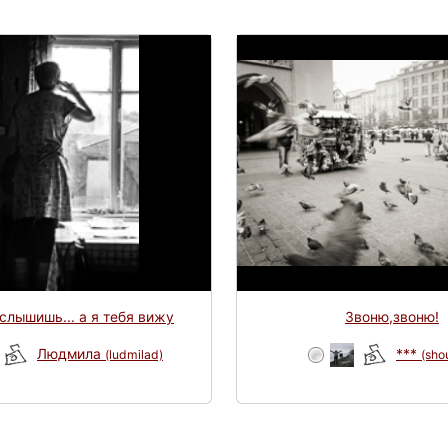
слышишь... а я тебя вижу
Звоню,звоню!
Людмила
***
(ludmilad)
(sho