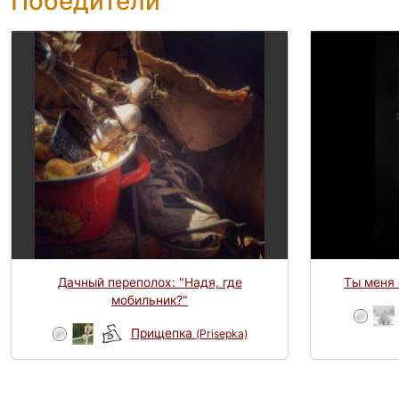
Победители
Дачный переполох: "Надя, где
Ты меня 
мобильник?"
Прищепка
(Prisepka)