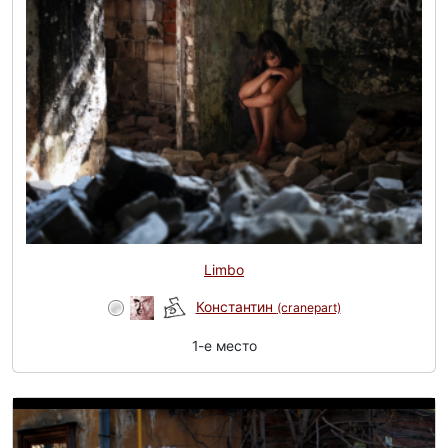
Limbo
Константин
(cranepart)
1-e место