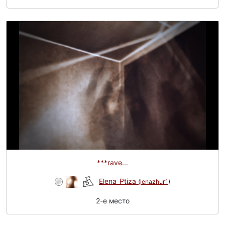
***rave...
Elena_Ptiza
(lenazhur1)
2-e место