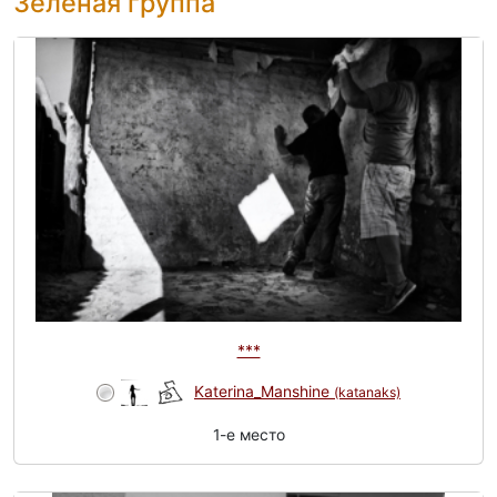
Зелёная группа
***
Katerina_Manshine
(katanaks)
1-e место