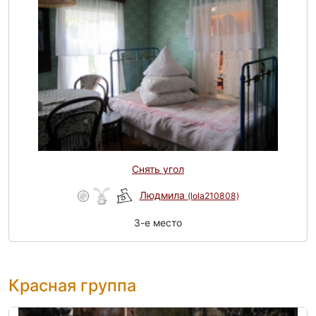
Снять угол
Людмила
(lola210808)
3-e место
Красная группа