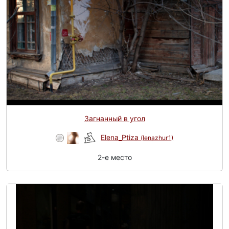
Загнанный в угол
Elena_Ptiza
(lenazhur1)
2-e место