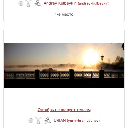
Andrey Kulbeykin
(andrey-kulbeykin)
1-e место
Октябрь не жалует теплом
URIAN
(yuriy-hramutichev)