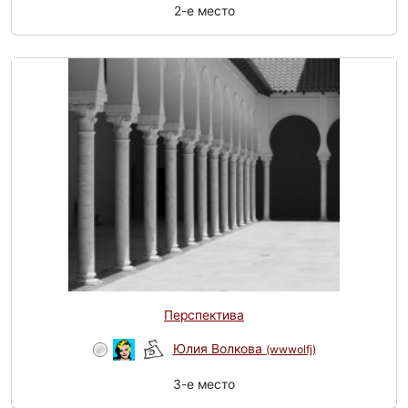
2-e место
Перспектива
Юлия Волкова
(wwwolfj)
3-e место