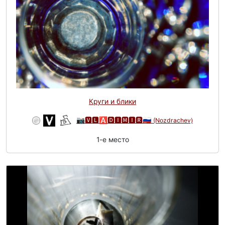
Круги и блики
📷🆅🅻🅰🅳🅸🅼🅸🆁🇷🇺
(Nozdrachev)
1-e место