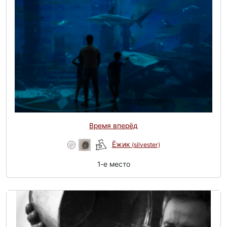
Время вперёд
Ёжик
(silvester)
1-e место