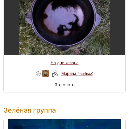
На дне казана
Mарина
(marinaz)
3-e место
Зелёная группа