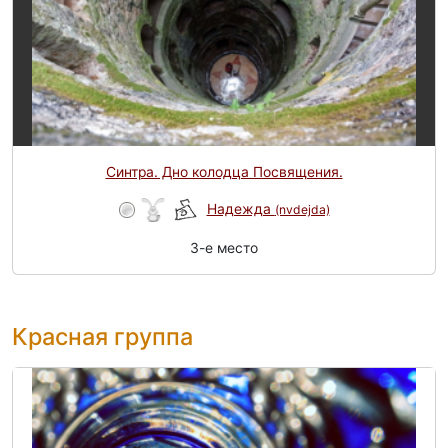
Синтра. Дно колодца Посвящения.
Надежда
(nvdejda)
3-e место
Красная группа