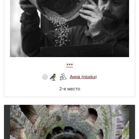
***
Анна
(inbelka)
2-e место