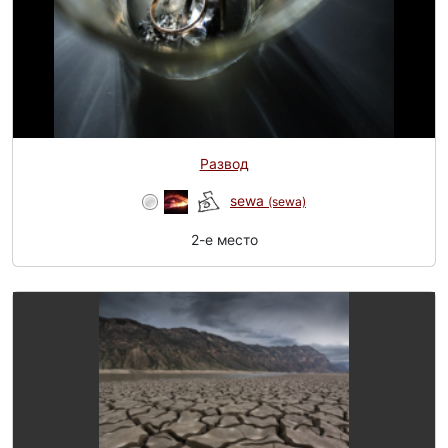
Развод
sewa
(sewa)
2-e место