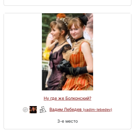
Ну где же Болконский?
Вадим Лебедев
(vadim-lebedev)
3-e место