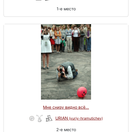
1-e место
Мне снизу видно всё...
URIAN
(yuriy-hramutichev)
2-e место