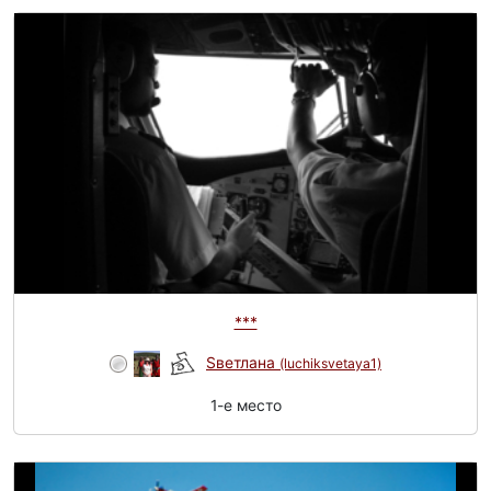
***
Sветлана
(luchiksvetaya1)
1-e место