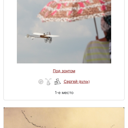
Под зонтом
Сергей
(ёzhiк)
1-e место