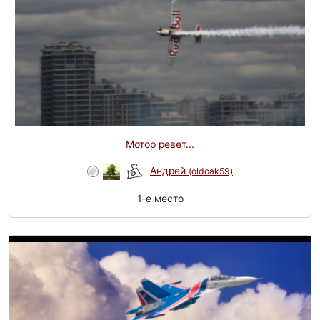
Мотор ревет...
Андрей
(oldoak59)
1-e место