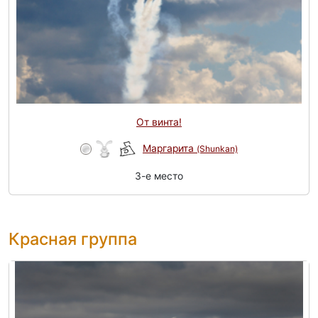
От винта!
Маргарита
(Shunkan)
3-e место
Красная группа