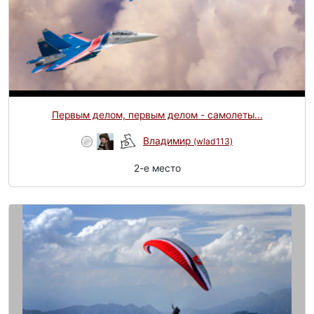
Первым делом, первым делом - самолеты...
Владимир
(wlad113)
2-e место