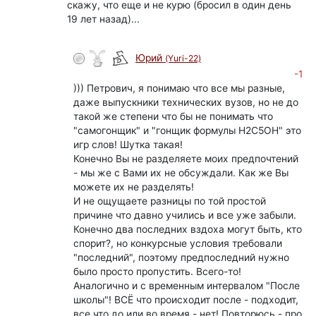
скажу, что еще и не курю (бросил в один день
19 лет назад)...
Юрий
(Yuri-22)
-1
))) Петрович, я понимаю что все мы разные,
даже выпускники технических вузов, но не до
такой же степени что бы не понимать что
"самогонщик" и "гонщик формулы Н2С5ОН" это
игр слов! Шутка такая!
Конечно Вы не разделяете моих предпочтений
- мы же с Вами их не обсуждали. Как же Вы
можете их не разделять!
И не ощущаете разницы по той простой
причине что давно учились и все уже забыли.
Конечно два последних вздоха могут быть, кто
спорит?, но конкурсные условия требовали
"последний", поэтому предпоследний нужно
было просто пропустить. Всего-то!
Аналогично и с временным интервалом "После
школы"! ВСЁ что происходит после - подходит,
все что до или во время - нет! Повторюсь - про