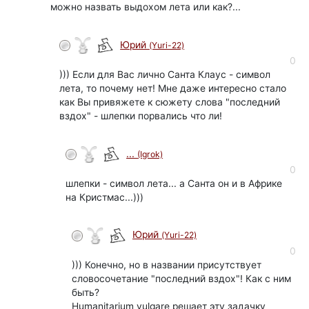
можно назвать выдохом лета или как?...
Юрий
(Yuri-22)
0
))) Если для Вас лично Санта Клаус - символ
лета, то почему нет! Мне даже интересно стало
как Вы привяжете к сюжету слова "последний
вздох" - шлепки порвались что ли!
...
(Igrok)
0
шлепки - символ лета... а Санта он и в Африке
на Кристмас...)))
Юрий
(Yuri-22)
0
))) Конечно, но в названии присутствует
словосочетание "последний вздох"! Как с ним
быть?
Humanitarium vulgare решает эту задачку