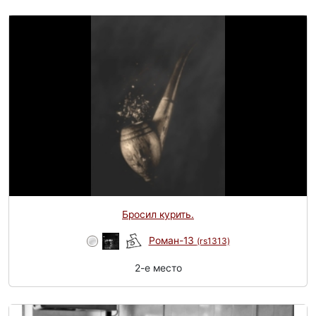
Бросил курить.
Роман-13
(rs1313)
2-e место