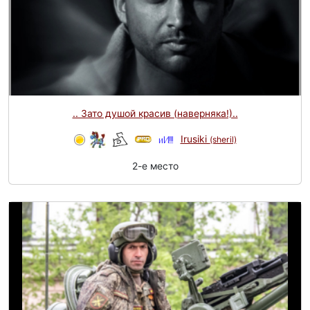
.. Зато душой красив (наверняка!)..
Irusiki
(sheril)
2-e место