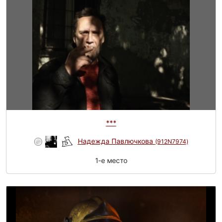
***
Надежда Павлючкова
(912N7974)
1-e место