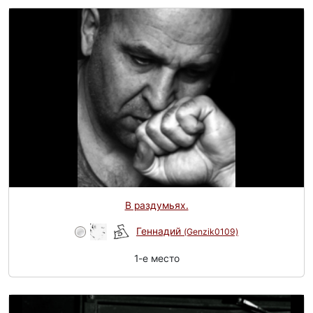
В раздумьях.
Геннадий
(Genzik0109)
1-e место