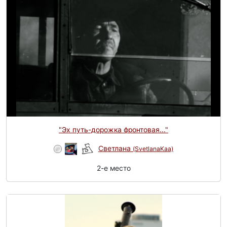
"Эх путь-доpожка фронтовая..."
Светлана
(SvetlanaKaa)
2-e место