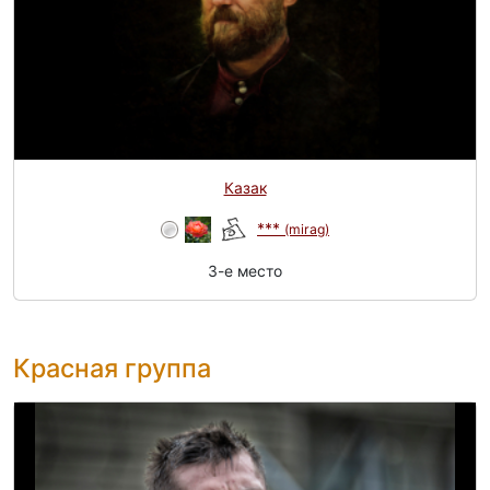
Казак
***
(mirag)
3-e место
Красная группа