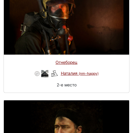
Огнеборец
Наталия
(nm-happy)
2-e место