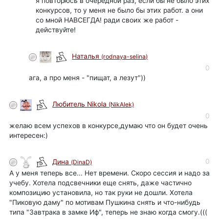
я повторюсь в очередной раз, если бы не было этих
конкурсов, то у меня не было бы этих работ. а они
со мной НАВСЕГДА! ради своих же работ -
действуйте!
Наталья
(rodnaya-selina)
0
ага, а про меня - "пищат, а лезут"))
Любитель Nikola
(NikAlek)
0
желаю всем успехов в конкурсе,думаю что он будет очень
интересен:)
0
Дина
(DinaD)
А у меня теперь все... Нет времени. Скоро сессия и надо за
учебу. Хотела подсвечники еще снять, даже частично
композицию установила, но так руки не дошли. Хотела
"Пиковую даму" по мотивам Пушкина снять и что-нибудь
типа "Завтрака в замке Иф", теперь не знаю когда смогу.(((