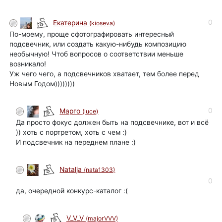
0
Екатерина
(kioseva)
По-моему, проще сфотографировать интересный
подсвечник, или создать какую-нибудь композицию
необычную! Чтоб вопросов о соответствии меньше
возникало!
Уж чего чего, а подсвечников хватает, тем более перед
Новым Годом))))))))
0
Марго
(luce)
Да просто фокус должен быть на подсвечнике, вот и всё
)) хоть с портретом, хоть с чем :)
И подсвечник на переднем плане :)
Natalja
(nata1303)
0
да, очередной конкурс-каталог :(
V_V_V
(majorVVV)