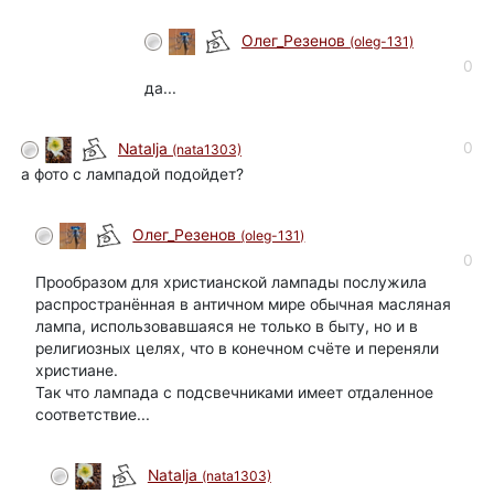
Олег_Резенов
(oleg-131)
0
да...
0
Natalja
(nata1303)
а фото с лампадой подойдет?
Олег_Резенов
(oleg-131)
0
Прообразом для христианской лампады послужила
распространённая в античном мире обычная масляная
лампа, использовавшаяся не только в быту, но и в
религиозных целях, что в конечном счёте и переняли
христиане.
Так что лампада с подсвечниками имеет отдаленное
соответствие...
Natalja
(nata1303)