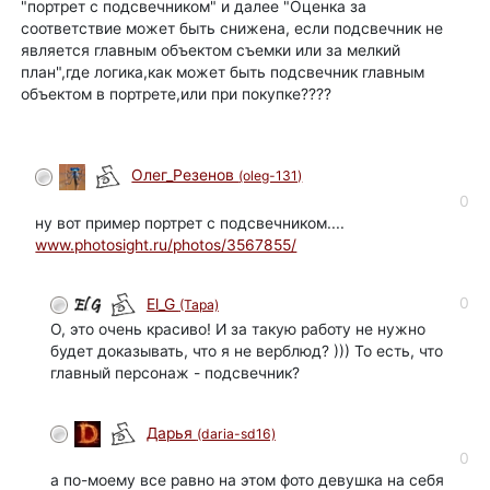
"портрет с подсвечником" и далее "Оценка за
соответствие может быть снижена, если подсвечник не
является главным объектом съемки или за мелкий
план",где логика,как может быть подсвечник главным
объектом в портрете,или при покупке????
Олег_Резенов
(oleg-131)
0
ну вот пример портрет с подсвечником....
www.photosight.ru/photos/3567855/
0
El_G
(Tapa)
О, это очень красиво! И за такую работу не нужно
будет доказывать, что я не верблюд? ))) То есть, что
главный персонаж - подсвечник?
Дарья
(daria-sd16)
0
а по-моему все равно на этом фото девушка на себя