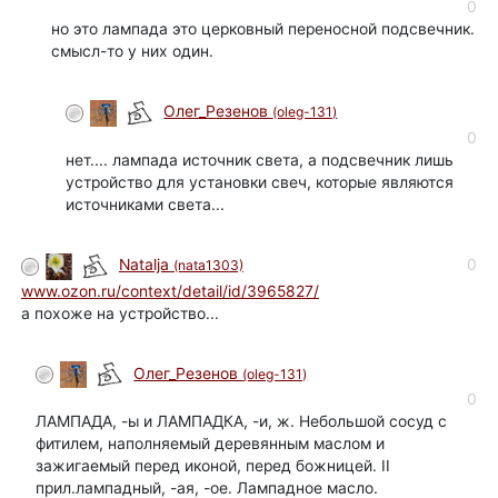
0
но это лампада это церковный переносной подсвечник.
смысл-то у них один.
Олег_Резенов
(oleg-131)
0
нет.... лампада источник света, а подсвечник лишь
устройство для установки свеч, которые являются
источниками света...
0
Natalja
(nata1303)
www.ozon.ru/context/detail/id/3965827/
а похоже на устройство...
Олег_Резенов
(oleg-131)
0
ЛАМПАДА, -ы и ЛАМПАДКА, -и, ж. Небольшой сосуд с
фитилем, наполняемый деревянным маслом и
зажигаемый перед иконой, перед божницей. II
прил.лампадный, -ая, -ое. Лампадное масло.