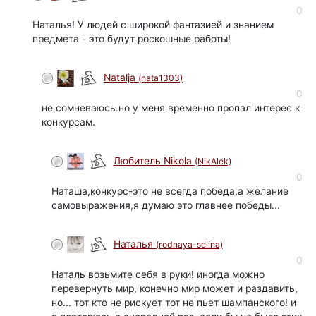
0
Наталья! У людей с широкой фантазией и знанием
предмета - это будут роскошные работы!
Natalja
(nata1303)
0
не сомневаюсь.но у меня временно пропал интерес к
конкурсам.
Любитель Nikola
(NikAlek)
0
Наташа,конкурс-это не всегда победа,а желание
самовыражения,я думаю это главнее победы...
Наталья
(rodnaya-selina)
0
Наталь возьмите себя в руки! иногда можно
перевернуть мир, конечно мир может и раздавить,
но... тот кто не рискует тот не пьет шампанского! и