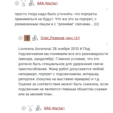
ААА
(MarSer)
0
просто тогда надо было уточнять: что портреты
приниматься не будут. Что же это за портрет, с
размазанным лицом и с "резкими" свечами... ((((
Олег_Резенов
(oleg-131)
0
Loverena (loverena) 28 ноября 2010 # Под
подсвечником мы понимаем все его разновидности
(менора, канделябр). Главное условие, что это
должно быть специальное для удержания свечи
приспособление. Жанр работ допускается любой:
натюрморт, портрет с подсвечником, интерьер,
репортаж (покупка на выставке-ярмарке) и т.д.
Оценка за соответствие может быть снижена, если
подсвечник не является главным объектом съемки
или за мелкий план.
ААА
(MarSer)