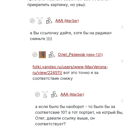
прикрепить картинку, но увы).
ААА
(MarSer)
0
а Вы ссылочку дайте, хотя бы на радикал
скиньте ))))
Олег_Резенов
(oleg-131)
0
fotki.yandex.ru/users/www-MaxVerona-
ru/view/224511/
вот это точно я за
соответствие снижу
ААА
(MarSer)
0
а если было бы наоборот - то было бы за
соответсвие 10? а тот портрет, на котрый Вы,
Олег, давали ссылку выше, он
соответствует?