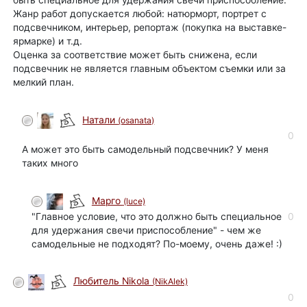
Жанр работ допускается любой: натюрморт, портрет с
подсвечником, интерьер, репортаж (покупка на выставке-
ярмарке) и т.д.
Оценка за соответствие может быть снижена, если
подсвечник не является главным объектом съемки или за
мелкий план.
Натали
(osanata)
0
А может это быть самодельный подсвечник? У меня
таких много
Марго
(luce)
"Главное условие, что это должно быть специальное
0
для удержания свечи приспособление" - чем же
самодельные не подходят? По-моему, очень даже! :)
Любитель Nikola
(NikAlek)
0