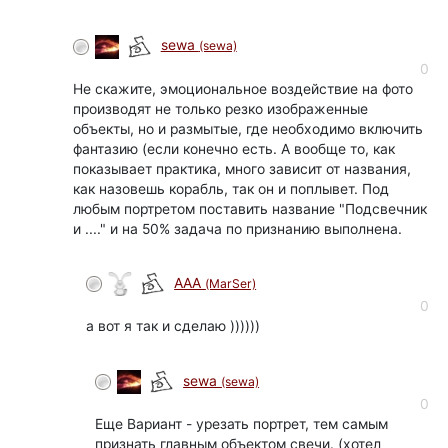
sewa
(sewa)
0
Не скажите, эмоциональное воздействие на фото
производят не только резко изображенные
объекты, но и размытые, где необходимо включить
фантазию (если конечно есть. А вообще то, как
показывает практика, много зависит от названия,
как назовешь корабль, так он и поплывет. Под
любым портретом поставить название "Подсвечник
и ...." и на 50% задача по признанию выполнена.
ААА
(MarSer)
0
а вот я так и сделаю ))))))
sewa
(sewa)
0
Еще Вариант - урезать портрет, тем самым
признать главным объектом свечи. (хотел