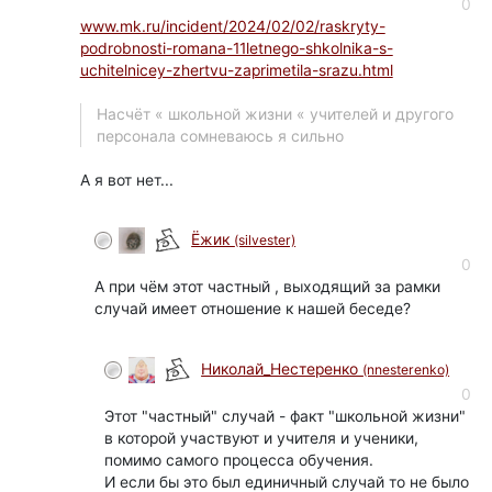
0
www.mk.ru/incident/2024/02/02/raskryty-
podrobnosti-romana-11letnego-shkolnika-s-
uchitelnicey-zhertvu-zaprimetila-srazu.html
Насчёт « школьной жизни « учителей и другого
персонала сомневаюсь я сильно
А я вот нет...
Ёжик
(silvester)
0
А при чём этот частный , выходящий за рамки
случай имеет отношение к нашей беседе?
Николай_Нестеренко
(nnesterenko)
0
Этот "частный" случай - факт "школьной жизни"
в которой участвуют и учителя и ученики,
помимо самого процесса обучения.
И если бы это был единичный случай то не было