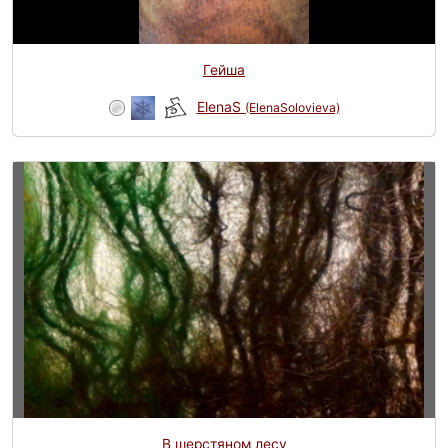
Гейша
ElenaS
(ElenaSolovieva)
В шерстяном лесу