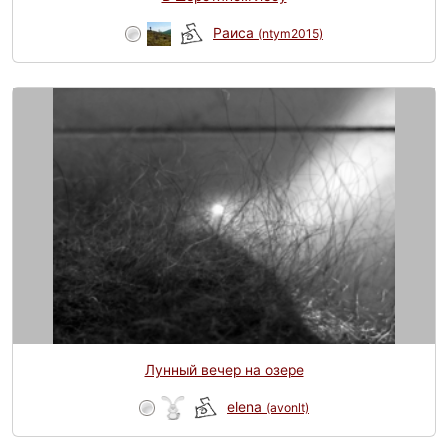
Раиса
(ntym2015)
Лунный вечер на озере
elena
(avonlt)