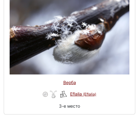
Верба
Eflalia
(Eflalia)
3-e место