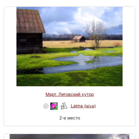
Март. Литовский хутор
Laima
(laivai)
2-e место