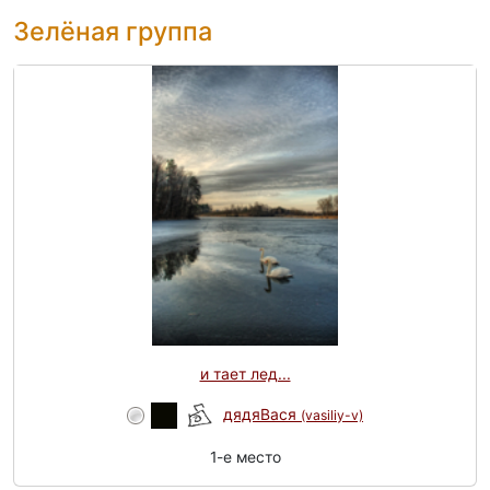
Зелёная группа
и тает лед...
дядяВася
(vasiliy-v)
1-e место