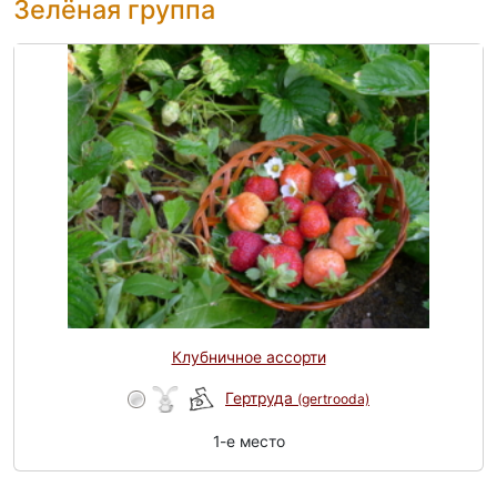
Зелёная группа
Клубничное ассорти
Гертруда
(gertrooda)
1-e место