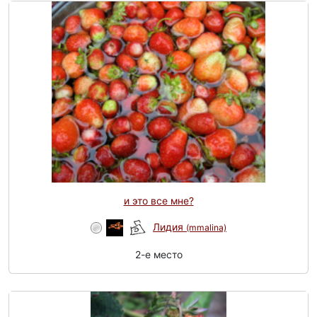
и это все мне?
Лидия
(mmalina)
2-e место