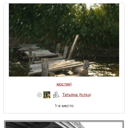
мостик)
Татьяна
(fichka)
1-e место