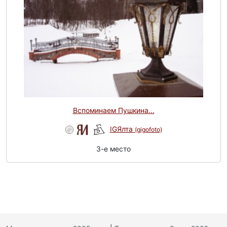
Вспоминаем Пушкина...
IGЯлта
(gigofoto)
3-e место