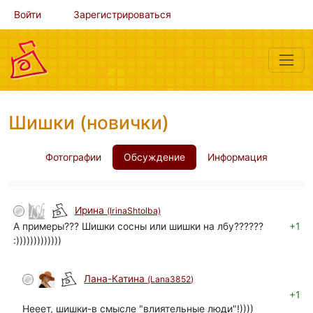
Войти
Зарегистрироваться
Шишки (новички)
Фотографии
Обсуждение
Информация
Ирина
(IrinaShtolba)
А примеры??? Шишки сосны или шишки на лбу??????
+1
:)))))))))))))
Лана-Катина
(Lana3852)
+1
Нееет, шишки-в смысле "влиятельные люди"!))))